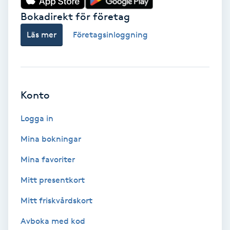
Bokadirekt för företag
Babylights
Läs mer
Företagsinloggning
Balayage
Bambumassage
Konto
Barber
Logga in
Barnklippning
Mina bokningar
Mina favoriter
BIAB
Mitt presentkort
Blowout
Mitt friskvårdskort
Bottenfärg
Avboka med kod