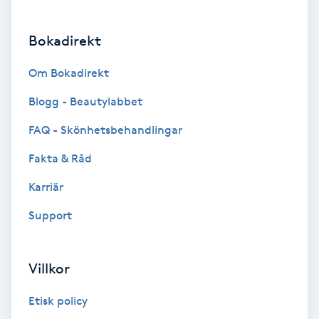
Brynformning
Bokadirekt
Brynfärgning
Om Bokadirekt
Blogg - Beautylabbet
Brynplockning
FAQ - Skönhetsbehandlingar
Bröllopsuppsättning
Fakta & Råd
C
Karriär
Celluliter
Support
Coachning
Villkor
Color correction
Etisk policy