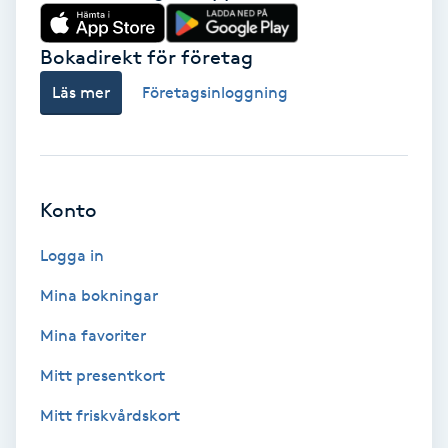
Babylights
Bokadirekt för företag
Balayage
Läs mer
Företagsinloggning
Bambumassage
Barber
Konto
Logga in
Barnklippning
Mina bokningar
BIAB
Mina favoriter
Blowout
Mitt presentkort
Mitt friskvårdskort
Bottenfärg