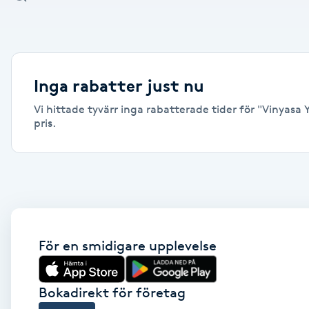
Alternativmedicin
Andningsmassage
Inga rabatter just nu
Ansiktslyft utan kirurgi
Vi hittade tyvärr inga rabatterade tider för "Vinyasa 
pris.
Aromamassage
Ashtanga Yoga
Ayurveda
För en smidigare upplevelse
Ayurvedisk Massage
Ansiktsbehandling djuprengörande
Bokadirekt för företag
B