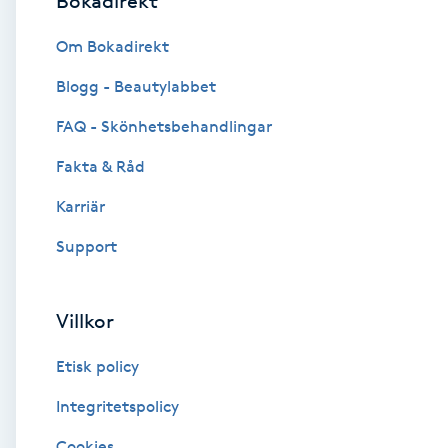
Bokadirekt
Brynformning
Om Bokadirekt
Blogg - Beautylabbet
Brynfärgning
FAQ - Skönhetsbehandlingar
Brynplockning
Fakta & Råd
Karriär
Bröllopsuppsättning
C
Support
Celluliter
Villkor
Coachning
Etisk policy
Color correction
Integritetspolicy
Cookies