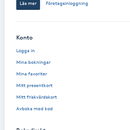
Läs mer
Företagsinloggning
Babylights
Balayage
Konto
Bambumassage
Logga in
Barber
Mina bokningar
Mina favoriter
Barnklippning
Mitt presentkort
BIAB
Mitt friskvårdskort
Avboka med kod
Blowout
Bottenfärg