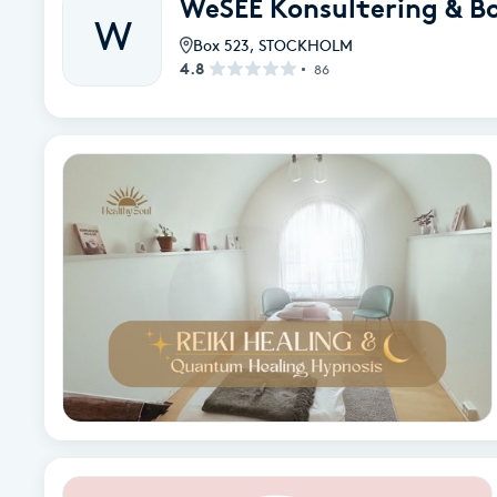
WeSEE Konsultering & B
W
Fransk manikyr
Box 523
,
STOCKHOLM
4.8
86
Fransrengöring
Frekvensterapi
Friskvård
Friskvårdsmassage
Frisör
Funktionsanalys
Färgning