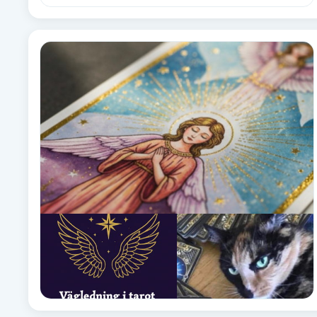
Eyeliner-tatuering
F
Face framing
Faceliftmassage
Fet hårbotten
Fettreducering
Fibromassage
Fillers
Fotmassage