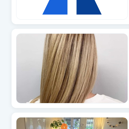
Babylights
Balayage
Bambumassage
Barber
Barnklippning
BIAB
Blowout
Bottenfärg