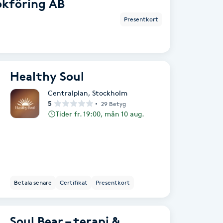
okföring AB
Presentkort
Healthy Soul
Centralplan
,
Stockholm
5
29 Betyg
Tider fr. 19:00, mån 10 aug.
Betala senare
Certifikat
Presentkort
Soul Bear – terapi &