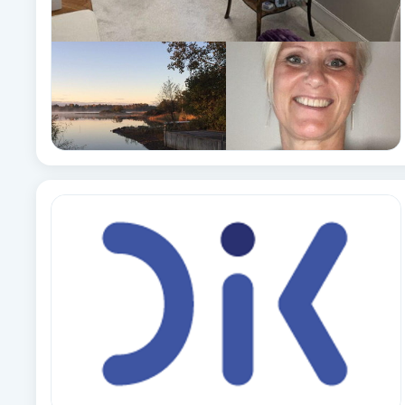
Cryoterapi
D
Damklippning
Dermapen
Diamantslipning
E
Enzympeeling
Extensions
Extensions borttagning