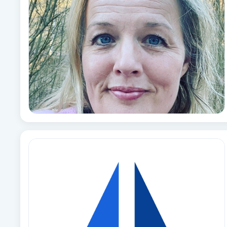
Alternativmedicin
Andningsmassage
Ansiktslyft utan kirurgi
Aromamassage
Ashtanga Yoga
Ayurveda
Ayurvedisk Massage
Ansiktsbehandling djuprengörande
B