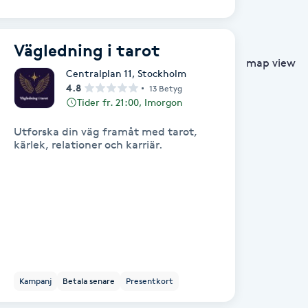
Vägledning i tarot
map view
Centralplan 11
,
Stockholm
4.8
13 Betyg
Tider fr. 21:00, Imorgon
Utforska din väg framåt med tarot,
kärlek, relationer och karriär.
Kampanj
Betala senare
Presentkort