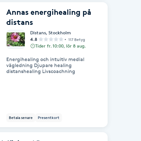
Annas energihealing på
distans
Distans
,
Stockholm
4.8
117 Betyg
Tider fr. 10:00, lör 8 aug.
Energihealing och intuitiv medial
vägledning Djupare healing
distanshealing Livscoachning
Betala senare
Presentkort