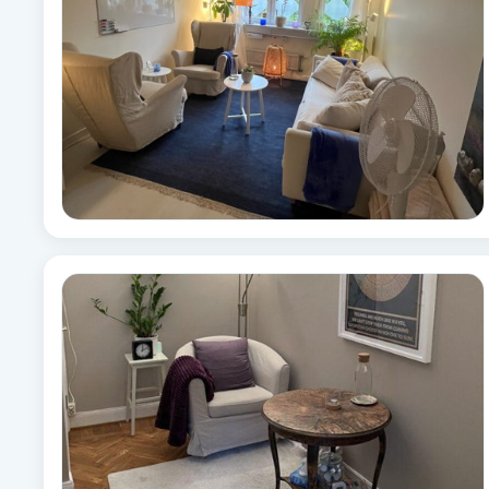
Brynformning
Brynfärgning
Brynplockning
Bröllopsuppsättning
C
Celluliter
Coachning
Color correction