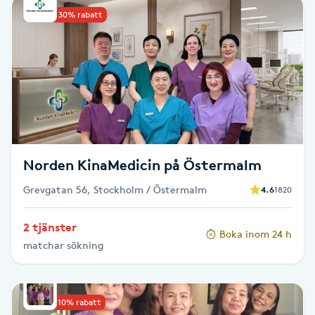
Upp till 30% rabatt
Babylights
Balayage
Bambumassage
Barber
Norden KinaMedicin på Östermalm
Barnklippning
Grevgatan 56, Stockholm / Östermalm
4.6
1820
BIAB
2 tjänster
Boka inom 24 h
matchar sökning
Blowout
Bottenfärg
Upp till 10% rabatt