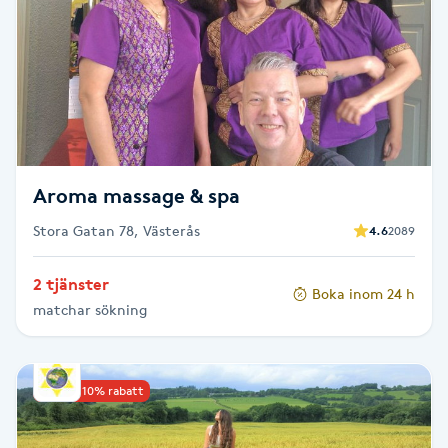
Brynformning
Brynfärgning
Brynplockning
Aroma massage & spa
Bröllopsuppsättning
Stora Gatan 78, Västerås
4.6
2089
C
Celluliter
2 tjänster
Boka inom 24 h
matchar sökning
Coachning
Upp till 10% rabatt
Color correction