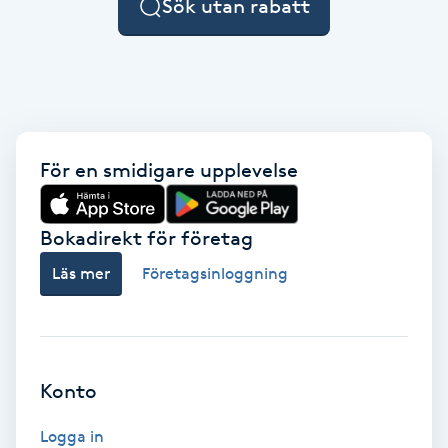
Sök utan rabatt
F
Face framing
Faceliftmassage
För en smidigare upplevelse
Fet hårbotten
Bokadirekt för företag
Fettreducering
Läs mer
Företagsinloggning
Fibromassage
Fillers
Konto
Fotmassage
Logga in