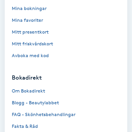
Fotsvamp
Mina bokningar
Mina favoriter
Fotvård
Mitt presentkort
Fransar
Mitt friskvårdskort
Fransborttagning
Avboka med kod
Fransfärgning
Bokadirekt
Fransförlängning
Om Bokadirekt
Blogg - Beautylabbet
Fransförlängning Megavolym
FAQ - Skönhetsbehandlingar
Fransförlängning Volym
Fakta & Råd