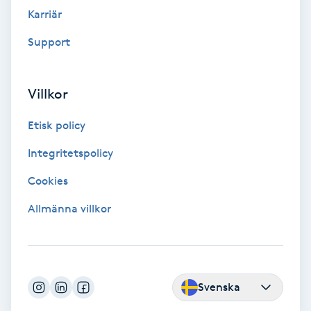
Fransk manikyr
Karriär
Support
Fransrengöring
Frekvensterapi
Villkor
Etisk policy
Friskvård
Integritetspolicy
Friskvårdsmassage
Cookies
Frisör
Allmänna villkor
Funktionsanalys
Färgning
Svenska