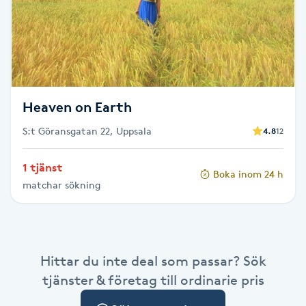
Cryoterapi
D
Damklippning
Dermapen
Heaven on Earth
S:t Göransgatan 22, Uppsala
4.8
12
Diamantslipning
E
1 tjänst
Boka inom 24 h
matchar sökning
Enzympeeling
Extensions
Hittar du inte deal som passar? Sök
Extensions borttagning
tjänster & företag till ordinarie pris
Eyeliner-tatuering