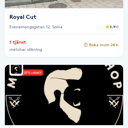
Megavolymfransar
Royal Cut
Melasma
Evenemangsgatan 12, Solna
3.9
10
Mesoterapi
1 tjänst
Boka inom 24 h
matchar sökning
MicroPen
Microshading
Upp till 20% rabatt
Mixfransar
N
Nagelförlängning
Nagelförlängning akryl