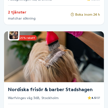
Gua Sha-massage
2 tjänster
Boka inom 24 h
H
matchar sökning
Hatha Yoga
Upp till 25% rabatt
Headspa
Healing
Herrklippning
HIFU
Nordiska frisör & barber Stadshagen
Hollywood Peel
Warfvinges väg 36B, Stockholm
4.5
137