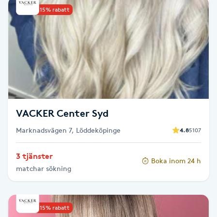
Upp till 15% rabatt
PRX-T33
Psoriasis
PT
R
Radiofrekvens
VACKER Center Syd
Marknadsvägen 7, Löddeköpinge
4.8
5107
Rakning
3 tjänster
Boka inom 24 h
Reflexologi
matchar sökning
Regndroppsmassage
Upp till 15% rabatt