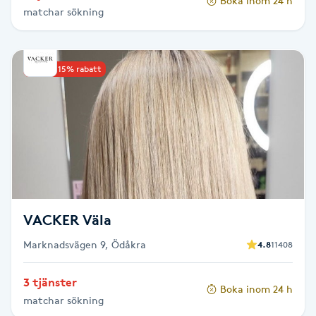
Boka inom 24 h
matchar sökning
Paraffinbehandling
Pedikyr
Upp till 15% rabatt
Pensionärklippning
Permanent
Permanent hårborttagning
VACKER Väla
Permanent ögonbrynsmakeup
Marknadsvägen 9, Ödåkra
4.8
11408
Personal shopper
3 tjänster
Boka inom 24 h
matchar sökning
Personlig tränare