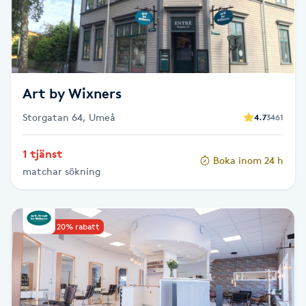
LED-ljusterapi
Liktornar
Art by Wixners
LPG
Storgatan 64, Umeå
4.7
3461
LPG-behandling
1 tjänst
Boka inom 24 h
matchar sökning
LPG-massage
Luggklippning
Upp till 20% rabatt
Lymfmassage
Läpptatuering