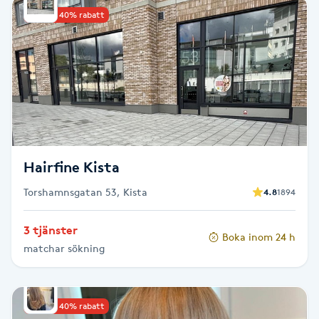
Upp till 40% rabatt
Babylights
Balayage
Bambumassage
Barber
Hairfine Kista
Barnklippning
Torshamnsgatan 53, Kista
4.8
1894
BIAB
3 tjänster
Boka inom 24 h
matchar sökning
Blowout
Bottenfärg
Upp till 40% rabatt