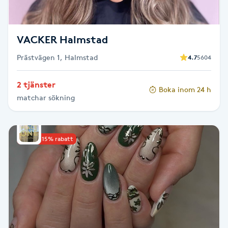
Spa manikyr & pedikyr
VACKER Halmstad
Spa-manikyr
Prästvägen 1, Halmstad
4.7
5604
Spa-pedikyr
2 tjänster
Boka inom 24 h
matchar sökning
Spraytan
Stylist
Upp till 15% rabatt
Sugaring
Svensk massage
Svettbehandling