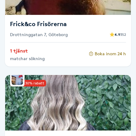
Fotsvamp
Fotvård
Frick&co Frisörerna
Drottninggatan 7, Göteborg
4.9
352
Fransar
1 tjänst
Boka inom 24 h
Fransborttagning
matchar sökning
Fransfärgning
Upp till 30% rabatt
Fransförlängning
Fransförlängning Megavolym
Fransförlängning Volym