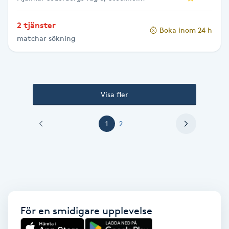
Vaccination
2 tjänster
Boka inom 24 h
Vampyrbehandling
matchar sökning
Vaxning
Visa fler
Vaxning brasiliansk
1
2
Veterinär
Vibrationsmassage
Vinyasa Yoga
För en smidigare upplevelse
Volymfransar