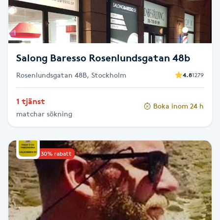
F
Face framing
Salong Baresso Rosenlundsgatan 48b
Faceliftmassage
Rosenlundsgatan 48B, Stockholm
4.8
1279
Fet hårbotten
1 tjänst
Boka inom 24 h
matchar sökning
Fettreducering
Fibromassage
Upp till 30% rabatt
Fillers
Fotmassage