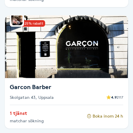
Hårborttagning
Hårbottenbehandling
Upp till 25% rabatt
Hårförlängning
Hårvård
Hälsa
Garcon Barber
Hälsprickor
I
Skolgatan 43, Uppsala
4.9
2117
Idrottsmassage
1 tjänst
Boka inom 24 h
matchar sökning
IPL