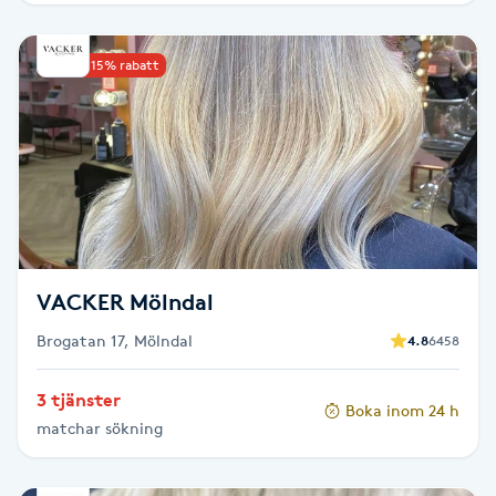
Picolaser
Upp till 15% rabatt
Piercing
Pigmentbehandling
Pigmentfläckar
Plastikkirurgi
VACKER Mölndal
Brogatan 17, Mölndal
4.8
6458
Powder brows
3 tjänster
Power Yoga
Boka inom 24 h
matchar sökning
PRP (Platelet Rich Plasma)