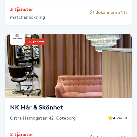
Olaplexbehandling
3 tjänster
Boka inom 24 h
matchar sökning
Ombre
Ombre brows
Upp till 15% rabatt
Ombre naglar
Optiker
Ortobionomi
Ortopedi
NK Hår & Skönhet
Östra Hamngatan 42, Göteborg
4.9
4750
Osteopati
P
2 tjänster