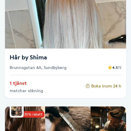
Brynformning
Brynfärgning
Brynplockning
Hår by Shima
Bröllopsuppsättning
Brunnsgatan 4A, Sundbyberg
4.5
72
C
Celluliter
1 tjänst
Boka inom 24 h
matchar sökning
Coachning
Upp till 35% rabatt
Color correction