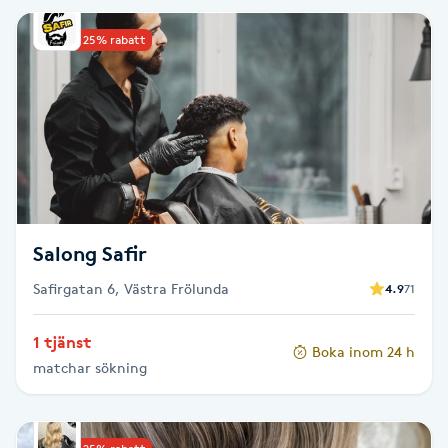
IPL hårborttagning
Upp till 25% rabatt
IR-massage
J
Japansk massage
K
Salong Safir
K18
Safirgatan 6, Västra Frölunda
4.9
71
Katun fransar
1 tjänst
Boka inom 24 h
Kemisk peeling
matchar sökning
Keratinbehandling