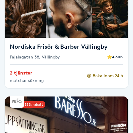
Cryoterapi
D
Damklippning
Dermapen
Nordiska Frisör & Barber Vällingby
Pajalagatan 38, Vällingby
4.6
105
Diamantslipning
E
2 tjänster
Boka inom 24 h
matchar sökning
Enzympeeling
Extensions
Upp till 35% rabatt
Extensions borttagning
Eyeliner-tatuering