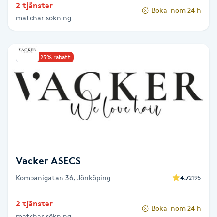
2 tjänster
Hot Stone Massage
Boka inom 24 h
matchar sökning
Hot yoga
Upp till 25% rabatt
Hudföryngring
Huduppstramning
Hudvård
Hyaluronsyra
Vacker ASECS
Hyperhidros
Kompanigatan 36, Jönköping
4.7
2195
Hypnos
2 tjänster
Boka inom 24 h
matchar sökning