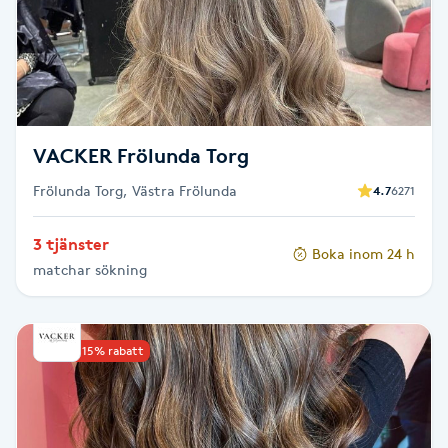
Senioryoga
Shiatsu
Singelfransar
VACKER Frölunda Torg
Frölunda Torg, Västra Frölunda
4.7
6271
Sjukgymnastik
3 tjänster
Skalpmassage
Boka inom 24 h
matchar sökning
Skinbooster
Upp till 15% rabatt
Sklerosering
Skoinlägg