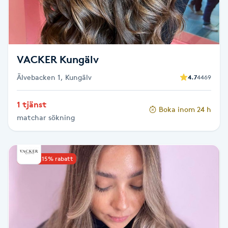
Skägg
Skäggfärgning
VACKER Kungälv
Skäggklippning
Älvebacken 1, Kungälv
4.7
4469
Skäggtrimmning
1 tjänst
Boka inom 24 h
matchar sökning
Skönhet
Slingor
Upp till 15% rabatt
Sockring
Spa