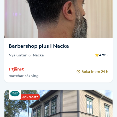
Kosmetisk tatuering
Kostrådgivning
Kroppsinpackning
Barbershop plus I Nacka
Kroppspeeling
Nya Gatan 8, Nacka
4.9
115
Käkledsbehandling
1 tjänst
Boka inom 24 h
matchar sökning
Kärlbehandling
L
Upp till 20% rabatt
Laserbehandling
Lashlift Keratin