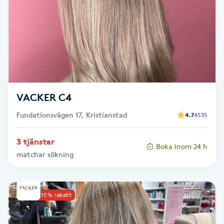
Reiki
Reikihealing
Reiki massage
Restorative Yoga
VACKER C4
Rosacea
Fundationsvägen 17, Kristianstad
4.7
4535
3 tjänster
Rosenmetoden
Boka inom 24 h
matchar sökning
Ryggmassage
S
Upp till 15% rabatt
Samtalsterapi