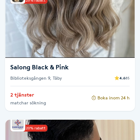
Upp till 25% rabatt
Kinesiologi
Kinesisk medicin
Kiropraktik
Klangmassage
Salong Black & Pink
Biblioteksgången 9, Täby
Klippning
4.6
85
2 tjänster
Klippning & Slingor
Boka inom 24 h
matchar sökning
Klippning ungdom
Upp till 20% rabatt
Koppningsmassage