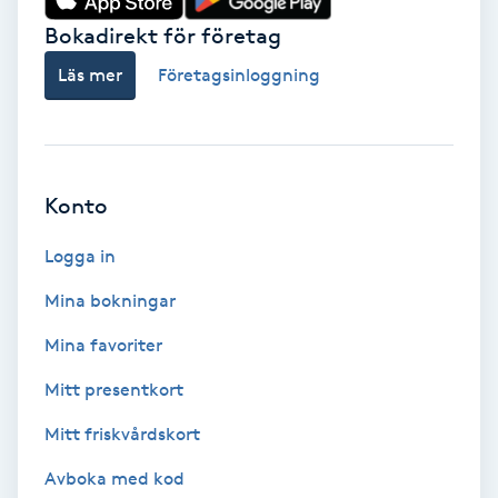
Vårtor
Bokadirekt för företag
Y
Läs mer
Företagsinloggning
Yin Yoga
Yoga
Konto
Yoga Nidra
Logga in
Yogamassage
Mina bokningar
Z
Mina favoriter
Zonterapi
Mitt presentkort
Mitt friskvårdskort
Zumba
Avboka med kod
Ö