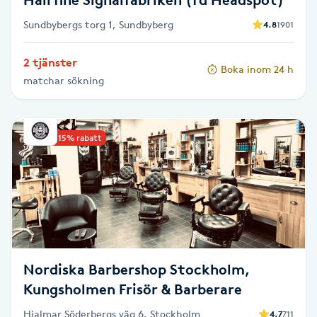
Sundbybergs torg 1, Sundbyberg
4.8
1901
Toning
2 tjänster
Boka inom 24 h
Torr hårbotten
matchar sökning
Torrborstning
Upp till 15% rabatt
Triggerpunktsmassage
Trådning
Träning
Nordiska Barbershop Stockholm,
Tvätt & Fön
Kungsholmen Frisör & Barberare
V
Hjalmar Söderbergs väg 6, Stockholm
4.7
711