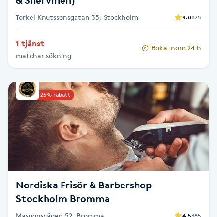
& Shervineh)
Föning
Torkel Knutssonsgatan 35, Stockholm
4.8
875
G
1 tjänst
Gel naglar
Boka inom 24 h
matchar sökning
Gelenaglar
Upp till 25% rabatt
Gellack
Gellack med förstärkning
Gravidmassage
Nordiska Frisör & Barbershop
Gravidyoga
Stockholm Bromma
Gruppträning
Masugnsvägen 52, Bromma
4.5
385