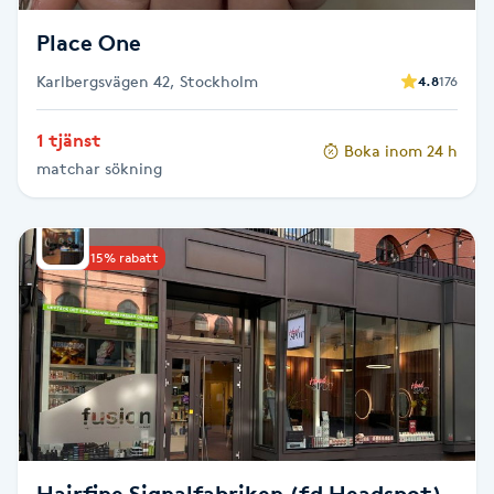
T
Place One
Tuina-massage
Karlbergsvägen 42, Stockholm
4.8
176
Taktil massage
1 tjänst
Boka inom 24 h
matchar sökning
Tandblekning
Tandläkare
Upp till 15% rabatt
Tatuering
Tatueringsborttagning
Terapi
Thaimassage
Hairfine Signalfabriken (fd Headspot)