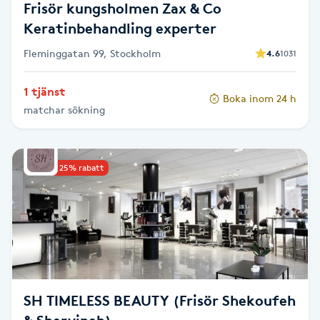
Frisör kungsholmen Zax & Co
Fransk manikyr
Keratinbehandling experter
Fransrengöring
Fleminggatan 99, Stockholm
4.6
1031
1 tjänst
Frekvensterapi
Boka inom 24 h
matchar sökning
Friskvård
Upp till 25% rabatt
Friskvårdsmassage
Frisör
Funktionsanalys
Färgning
SH TIMELESS BEAUTY (Frisör Shekoufeh