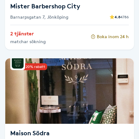
Mister Barbershop City
Nagelförlängning gelé
Barnarpsgatan 7, Jönköping
4.8
4786
Nagelförlängning glasfiber
2 tjänster
Boka inom 24 h
matchar sökning
Nagelförlängning silke
Nagelförstärkning
Upp till 20% rabatt
Nagelklippning
Nagelsvamp
Nageltrång
Maison Södra
Nagelvård