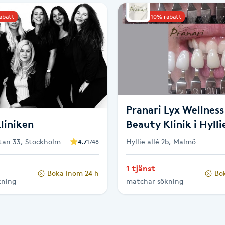
rabatt
Upp till 10% rabatt
Pranari Lyx Wellness
liniken
Beauty Klinik i Hylli
tan 33, Stockholm
Hyllie allé 2b, Malmö
4.7
1748
1 tjänst
Boka inom 24 h
Bo
kning
matchar sökning