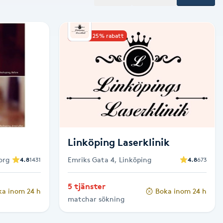
Upp till 25% rabatt
Linköping Laserklinik
org
Emriks Gata 4, Linköping
4.8
1431
4.8
673
5 tjänster
ka inom 24 h
Boka inom 24 h
matchar sökning