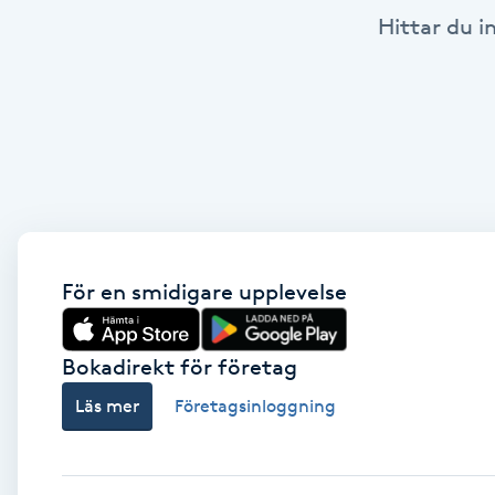
Hittar du i
Brynformning
Brynfärgning
Brynplockning
Bröllopsuppsättning
C
För en smidigare upplevelse
Celluliter
Bokadirekt för företag
Coachning
Läs mer
Företagsinloggning
Color correction