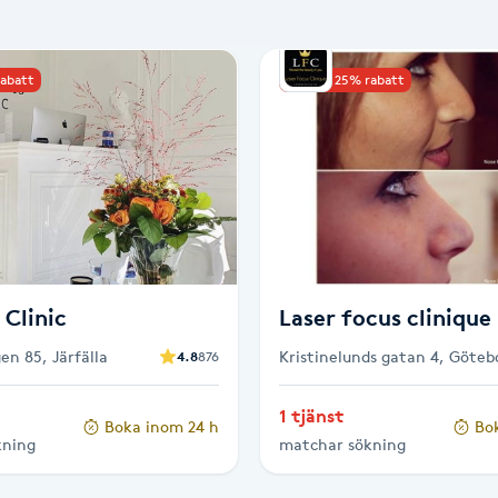
rabatt
Upp till 25% rabatt
 Clinic
Laser focus clinique
en 85, Järfälla
Kristinelunds gatan 4, Göteb
4.8
876
1 tjänst
Boka inom 24 h
Bo
kning
matchar sökning