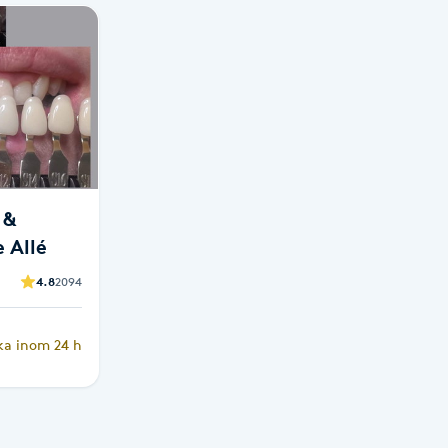
 &
e Allé
4.8
2094
ka inom 24 h