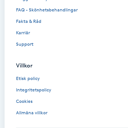
Eyeliner-tatuering
FAQ - Skönhetsbehandlingar
F
Fakta & Råd
Face framing
Karriär
Faceliftmassage
Support
Fet hårbotten
Villkor
Fettreducering
Etisk policy
Fibromassage
Integritetspolicy
Cookies
Fillers
Allmäna villkor
Fotmassage