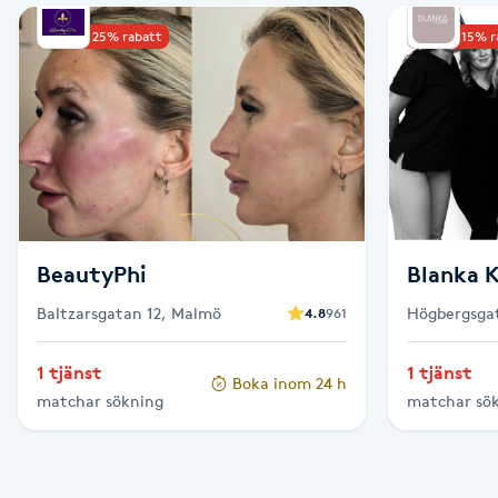
Upp till 25% rabatt
Upp till 15% 
Babylights
Balayage
Bambumassage
Barber
BeautyPhi
Blanka K
Barnklippning
Baltzarsgatan 12, Malmö
Högbergsga
4.8
961
BIAB
1 tjänst
1 tjänst
Boka inom 24 h
matchar sökning
matchar sö
Blowout
Bottenfärg