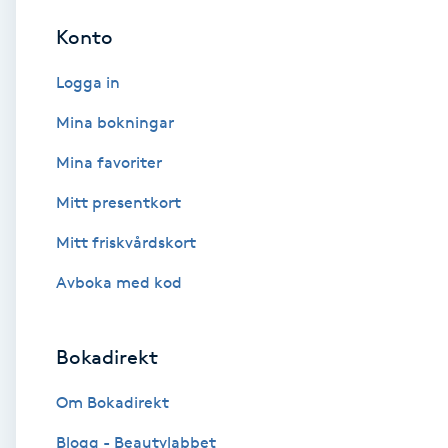
Cryoterapi
Konto
D
Logga in
Damklippning
Mina bokningar
Dermapen
Mina favoriter
Mitt presentkort
Diamantslipning
E
Mitt friskvårdskort
Avboka med kod
Enzympeeling
Extensions
Bokadirekt
Extensions borttagning
Om Bokadirekt
Blogg - Beautylabbet