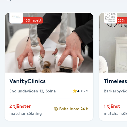
Alternativmedicin
Upp till 40% rabatt
Upp till 25% 
Andningsmassage
Ansiktslyft utan kirurgi
Aromamassage
Ashtanga Yoga
VanityClinics
Timeless
Ayurveda
Englundavägen 12, Solna
Barkarbyväg
4.7
1271
Ayurvedisk Massage
2 tjänster
1 tjänst
Boka inom 24 h
matchar sökning
matchar sö
Ansiktsbehandling djuprengörande
B