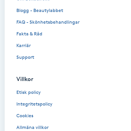
Blogg - Beautylabbet
Brynformning
FAQ - Skönhetsbehandlingar
Brynfärgning
Fakta & Råd
Brynplockning
Karriär
Support
Bröllopsuppsättning
C
Villkor
Celluliter
Etisk policy
Coachning
Integritetspolicy
Cookies
Color correction
Allmäna villkor