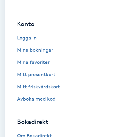
Babylights
Konto
Balayage
Logga in
Bambumassage
Mina bokningar
Mina favoriter
Barber
Mitt presentkort
Barnklippning
Mitt friskvårdskort
BIAB
Avboka med kod
Blowout
Bokadirekt
Bottenfärg
Om Bokadirekt