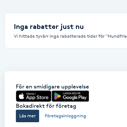
Alternativmedicin
Andningsmassage
Inga rabatter just nu
Vi hittade tyvärr inga rabatterade tider för "Hundfrisör
Ansiktslyft utan kirurgi
Aromamassage
Ashtanga Yoga
Ayurveda
För en smidigare upplevelse
Ayurvedisk Massage
Bokadirekt för företag
Läs mer
Företagsinloggning
Ansiktsbehandling djuprengörande
B