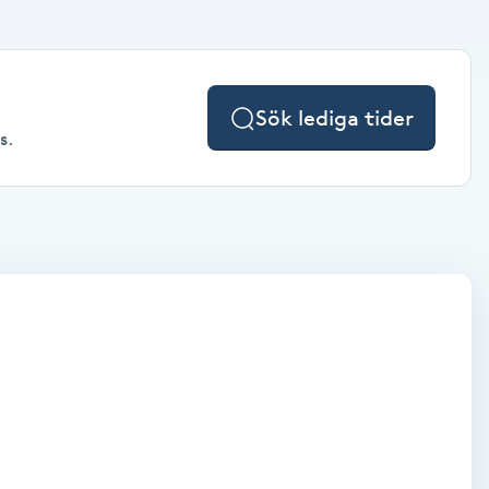
Sök lediga tider
s.