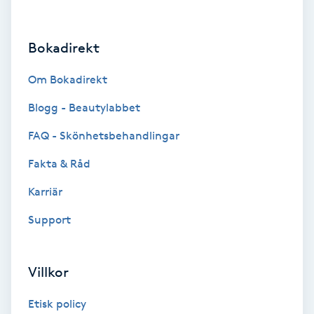
Hårborttagning
Bokadirekt
Hårbottenbehandling
Om Bokadirekt
Hårförlängning
Blogg - Beautylabbet
Hårvård
FAQ - Skönhetsbehandlingar
Fakta & Råd
Hälsa
Karriär
Hälsprickor
Support
I
Idrottsmassage
Villkor
IPL
Etisk policy