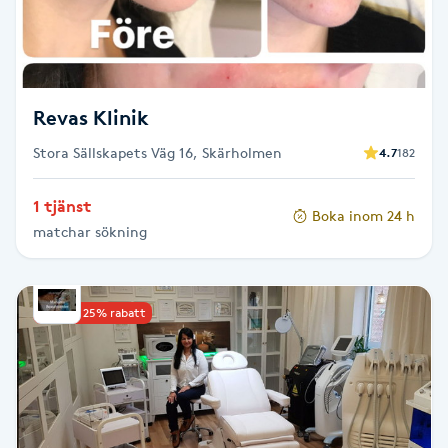
F
Face framing
Revas Klinik
Faceliftmassage
Stora Sällskapets Väg 16, Skärholmen
4.7
182
Fet hårbotten
1 tjänst
Boka inom 24 h
matchar sökning
Fettreducering
Fibromassage
Upp till 25% rabatt
Fillers
Fotmassage