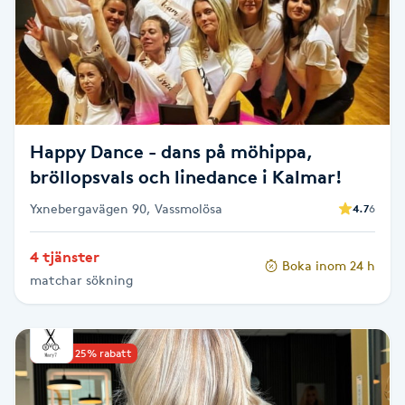
Brynformning
Brynfärgning
Brynplockning
Happy Dance - dans på möhippa,
bröllopsvals och linedance i Kalmar!
Bröllopsuppsättning
Yxnebergavägen 90, Vassmolösa
4.7
6
C
Celluliter
4 tjänster
Boka inom 24 h
matchar sökning
Coachning
Upp till 25% rabatt
Color correction