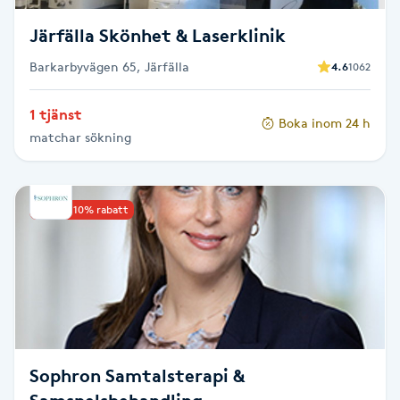
Fransk manikyr
Järfälla Skönhet & Laserklinik
Fransrengöring
Barkarbyvägen 65, Järfälla
4.6
1062
1 tjänst
Frekvensterapi
Boka inom 24 h
matchar sökning
Friskvård
Upp till 10% rabatt
Friskvårdsmassage
Frisör
Funktionsanalys
Färgning
Sophron Samtalsterapi &