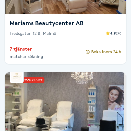
Fotsvamp
Fotvård
Mariams Beautycenter AB
Fredsgatan 12 B, Malmö
4.9
270
Fransar
7 tjänster
Boka inom 24 h
Fransborttagning
matchar sökning
Fransfärgning
Upp till 25% rabatt
Fransförlängning
Fransförlängning Megavolym
Fransförlängning Volym