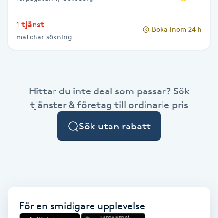
Gua Sha-massage
1 tjänst
Boka inom 24 h
H
matchar sökning
Hatha Yoga
Headspa
Hittar du inte deal som passar? Sök
tjänster & företag till ordinarie pris
Healing
Sök utan rabatt
Herrklippning
HIFU
Hollywood Peel
För en smidigare upplevelse