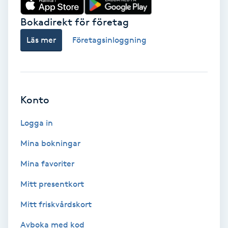
Hot Stone Massage
Bokadirekt för företag
Hot yoga
Läs mer
Företagsinloggning
Hudföryngring
Huduppstramning
Konto
Hudvård
Logga in
Mina bokningar
Hyaluronsyra
Mina favoriter
Hyperhidros
Mitt presentkort
Mitt friskvårdskort
Hypnos
Avboka med kod