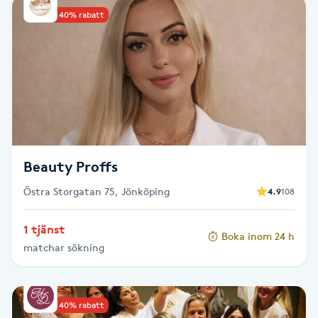
Upp till 40% rabatt
Babylights
Balayage
Bambumassage
Barber
Beauty Proffs
Barnklippning
Östra Storgatan 75, Jönköping
4.9
108
BIAB
1 tjänst
Boka inom 24 h
matchar sökning
Blowout
Bottenfärg
Upp till 40% rabatt