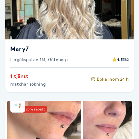
Cryoterapi
D
Damklippning
Dermapen
Mary7
Lergöksgatan 1M, Göteborg
4.5
382
Diamantslipning
E
1 tjänst
Boka inom 24 h
matchar sökning
Enzympeeling
Extensions
Upp till 25% rabatt
Extensions borttagning
Eyeliner-tatuering