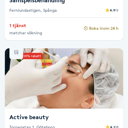
Samspelsbehandling
Föning
Fernlundastigen, Spånga
4.9
15
G
1 tjänst
Gel naglar
Boka inom 24 h
matchar sökning
Gelenaglar
Upp till 10% rabatt
Gellack
Gellack med förstärkning
Gravidmassage
Gravidyoga
Active beauty
Gruppträning
Torpagatan 1, Göteborg
4.1
28