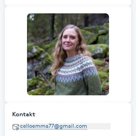
intressant att uppleva hur hon kan läsa in sig på
Fotsvamp
vad kroppen behöver. Det senaste har lett till
att mina onda knän inte längre gör ont. Och
det bara för att hon rensar bort dåliga energier.
Fotvård
Vi har jobbat till och från under ett år med att
rensa bort energier som har kopplingar till
herpes. Vid ett tillfälle fanns inga energier av
detta kvar i kroppen och jag var helt herpesfri.
Fransar
Fantastiskt!
Fransborttagning
Fransfärgning
Fransförlängning
Fransförlängning Megavolym
Kontakt
Fransförlängning Volym