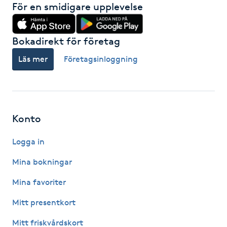
För en smidigare upplevelse
Föning
G
Bokadirekt för företag
Gel naglar
Läs mer
Företagsinloggning
Gelenaglar
Gellack
Konto
Gellack med förstärkning
Logga in
Mina bokningar
Gravidmassage
Mina favoriter
Gravidyoga
Mitt presentkort
Gruppträning
Mitt friskvårdskort