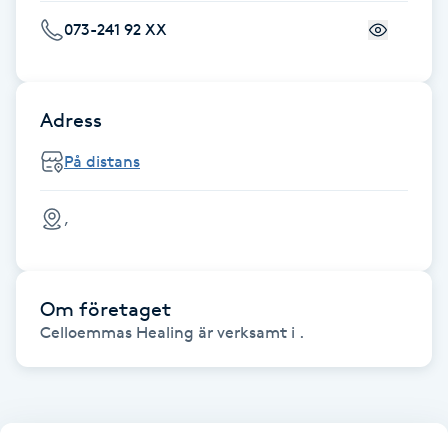
Fransk manikyr
073-241 92 XX
Fransrengöring
Adress
Frekvensterapi
På distans
Friskvård
,
Friskvårdsmassage
Frisör
Om företaget
Celloemmas Healing är verksamt i .
Funktionsanalys
Färgning