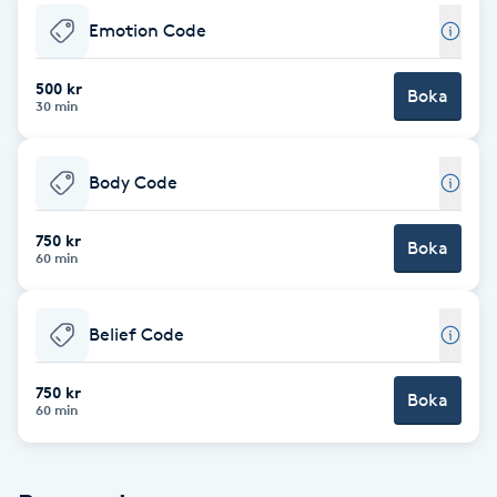
Emotion Code
Brynformning
500 kr
Boka
Brynfärgning
30 min
Brynplockning
Body Code
Bröllopsuppsättning
750 kr
Boka
60 min
C
Celluliter
Belief Code
Coachning
750 kr
Boka
60 min
Color correction