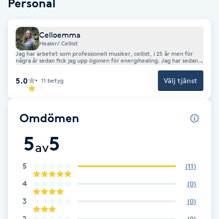
Personal
Cryoterapi
D
Celloemma
Damklippning
Healer/ Cellist
Jag har arbetet som professionell musiker, cellist, i 25 år men för
några år sedan fick jag upp ögonen för energihealing. Jag har sedan
dess certifierat mig i Emotion Code, Body Code och Belief Code,
Dermapen
gått kurser i andra healingtekniker och i regressionsterapi. Jag
5.0
Välj tjänst
11
betyg
jobbar både med människor och djur.
Diamantslipning
E
Omdömen
Enzympeeling
5
5
av
Extensions
5
(
11
)
4
(
0
)
Extensions borttagning
3
(
0
)
Eyeliner-tatuering
2
(
0
)