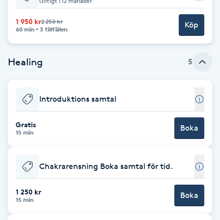
Giltigt i 12 månader
Babylights
1 950 kr
2 250 kr
Köp
60 min
3 tillfällen
Balayage
Healing
5
Bambumassage
Introduktions samtal
Barber
Gratis
Barnklippning
Boka
15 min
BIAB
Chakrarensning Boka samtal för tid.
Blowout
1 250 kr
Boka
15 min
Bottenfärg