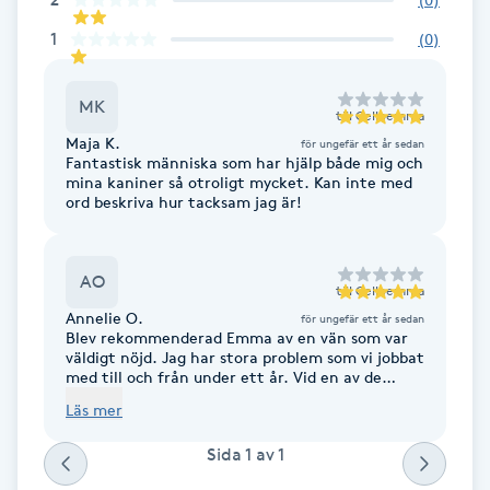
F
1
(
0
)
Face framing
MK
till
Celloemma
Maja K.
Faceliftmassage
för ungefär ett år sedan
Fantastisk människa som har hjälp både mig och
mina kaniner så otroligt mycket. Kan inte med
ord beskriva hur tacksam jag är!
Fet hårbotten
Fettreducering
AO
till
Celloemma
Annelie O.
för ungefär ett år sedan
Fibromassage
Blev rekommenderad Emma av en vän som var
väldigt nöjd. Jag har stora problem som vi jobbat
med till och från under ett år. Vid en av de
Fillers
första behandlingarna hade jag ont i njurarna,
Läs mer
något jag nämnde för Emma. Hon rensade bort
energierna som påverkade detta och smärtan
Fotmassage
Sida
1
av
1
försvann på några minuter. Jag har provat flera
av de olika behandlingar hon har och det är