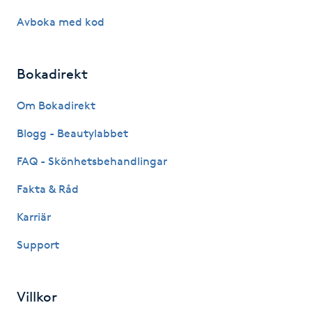
Avboka med kod
Gua Sha-massage
H
Bokadirekt
Hatha Yoga
Om Bokadirekt
Headspa
Blogg - Beautylabbet
FAQ - Skönhetsbehandlingar
Healing
Fakta & Råd
Herrklippning
Karriär
HIFU
Support
Hollywood Peel
Villkor