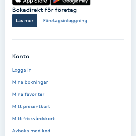
Bokadirekt för företag
Babylights
Läs mer
Företagsinloggning
Balayage
Bambumassage
Konto
Barber
Logga in
Barnklippning
Mina bokningar
Mina favoriter
BIAB
Mitt presentkort
Blowout
Mitt friskvårdskort
Bottenfärg
Avboka med kod