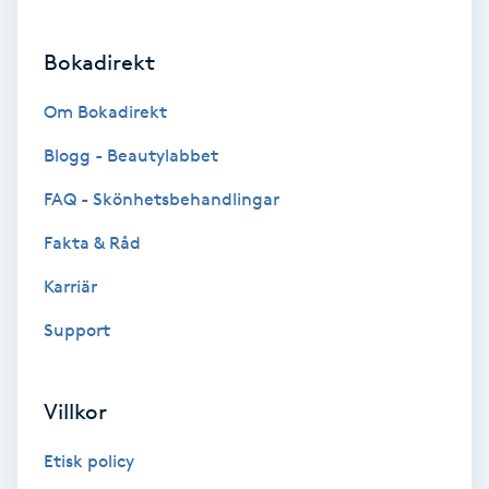
Brynformning
Bokadirekt
Brynfärgning
Om Bokadirekt
Blogg - Beautylabbet
Brynplockning
FAQ - Skönhetsbehandlingar
Bröllopsuppsättning
Fakta & Råd
C
Karriär
Celluliter
Support
Coachning
Villkor
Color correction
Etisk policy