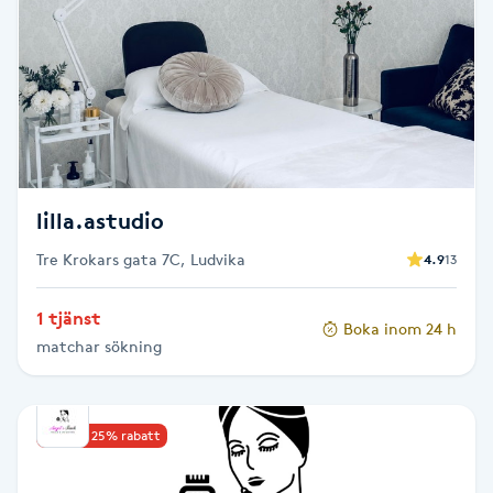
Kosmetisk tatuering
Kostrådgivning
Kroppsinpackning
Kroppspeeling
lilla.astudio
Tre Krokars gata 7C, Ludvika
4.9
13
Käkledsbehandling
1 tjänst
Boka inom 24 h
Kärlbehandling
matchar sökning
L
Laserbehandling
Upp till 25% rabatt
Lashlift Keratin