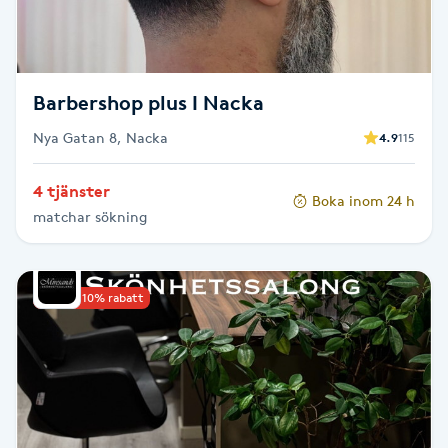
Spa manikyr & pedikyr
Spa-manikyr
Barbershop plus I Nacka
Nya Gatan 8, Nacka
Spa-pedikyr
4.9
115
4 tjänster
Spraytan
Boka inom 24 h
matchar sökning
Stylist
Upp till 10% rabatt
Sugaring
Svensk massage
Svettbehandling