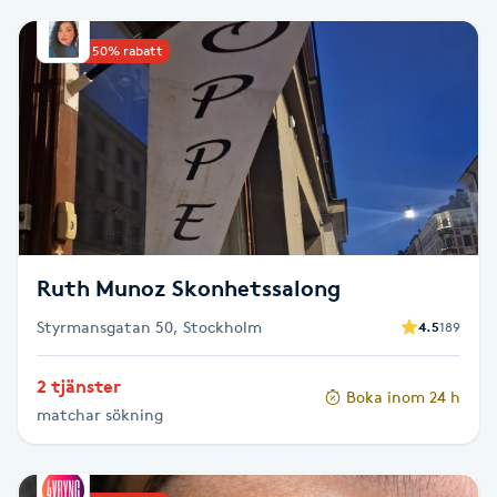
Babylights
Upp till 50% rabatt
Balayage
Bambumassage
Barber
Ruth Munoz Skonhetssalong
Barnklippning
Styrmansgatan 50, Stockholm
4.5
189
BIAB
2 tjänster
Boka inom 24 h
Blowout
matchar sökning
Bottenfärg