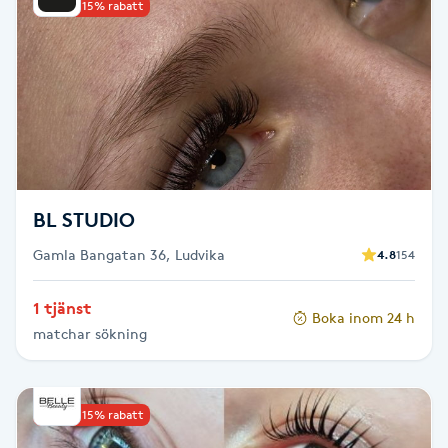
Reiki
Upp till 15% rabatt
Reikihealing
Reiki massage
Restorative Yoga
BL STUDIO
Rosacea
Gamla Bangatan 36, Ludvika
4.8
154
Rosenmetoden
1 tjänst
Boka inom 24 h
matchar sökning
Ryggmassage
S
Upp till 15% rabatt
Samtalsterapi