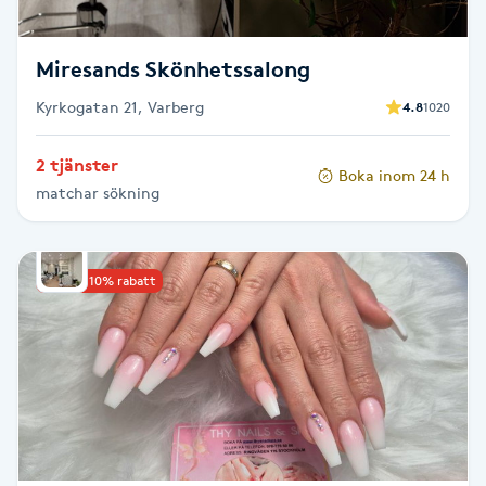
T
Tuina-massage
Miresands Skönhetssalong
Kyrkogatan 21, Varberg
4.8
1020
Taktil massage
2 tjänster
Boka inom 24 h
Tandblekning
matchar sökning
Tandläkare
Upp till 10% rabatt
Tatuering
Tatueringsborttagning
Terapi
Thaimassage