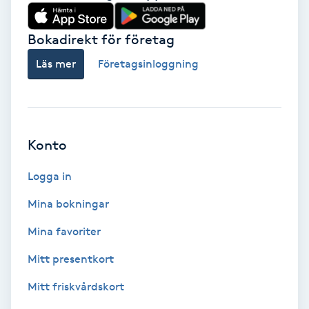
Vårtor
Y
Bokadirekt för företag
Läs mer
Företagsinloggning
Yin Yoga
Yoga
Konto
Yoga Nidra
Logga in
Yogamassage
Mina bokningar
Z
Mina favoriter
Zonterapi
Mitt presentkort
Zumba
Mitt friskvårdskort
Ö