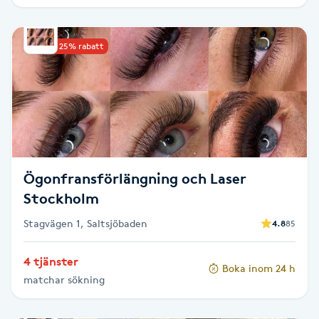
IPL hårborttagning
Upp till 25% rabatt
IR-massage
J
Japansk massage
K
Ögonfransförlängning och Laser
K18
Stockholm
Katun fransar
Stagvägen 1, Saltsjöbaden
4.8
85
Kemisk peeling
4 tjänster
Boka inom 24 h
matchar sökning
Keratinbehandling