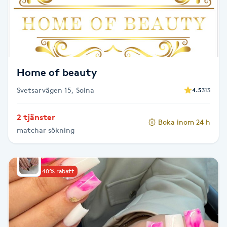
F
Face framing
Faceliftmassage
Home of beauty
Svetsarvägen 15, Solna
4.5
313
Fet hårbotten
2 tjänster
Boka inom 24 h
Fettreducering
matchar sökning
Fibromassage
Upp till 40% rabatt
Fillers
Fotmassage