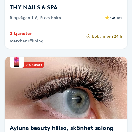
THY NAILS & SPA
Toning
Ringvägen 116, Stockholm
4.8
1169
Torr hårbotten
2 tjänster
Boka inom 24 h
matchar sökning
Torrborstning
Triggerpunktsmassage
Upp till 10% rabatt
Trådning
Träning
Tvätt & Fön
V
Ayluna beauty hälso, skönhet salong