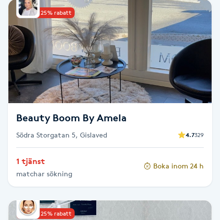
Kinesiologi
Upp till 25% rabatt
Kinesisk medicin
Kiropraktik
Klangmassage
Beauty Boom By Amela
Klippning
Södra Storgatan 5, Gislaved
4.7
329
Klippning & Slingor
1 tjänst
Boka inom 24 h
matchar sökning
Klippning ungdom
Koppningsmassage
Upp till 25% rabatt