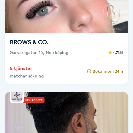
Skägg
Skäggfärgning
BROWS & CO.
Skäggklippning
Garvaregatan 15, Norrköping
4.7
128
Skäggtrimmning
5 tjänster
Boka inom 24 h
Skönhet
matchar sökning
Slingor
Upp till 10% rabatt
Sockring
Spa