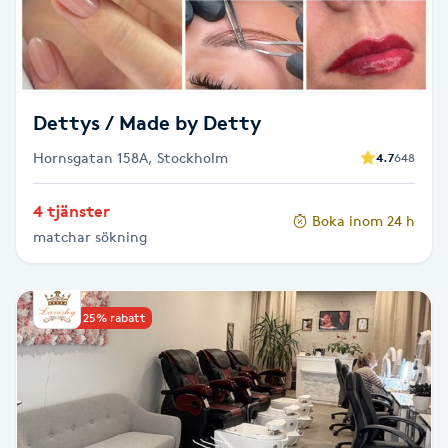
M
Makeup
Dettys / Made by Detty
Manikyr & Pedikyr
Hornsgatan 158A, Stockholm
4.7
648
Massage
4 tjänster
Boka inom 24 h
matchar sökning
Medial vägledning
Medicinsk massage
Upp till 25% rabatt
Meditation
Medium