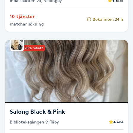
Indalsbacken 25, Vällingby
4.6
136
Olaplexbehandling
10 tjänster
Boka inom 24 h
Ombre
matchar sökning
Ombre brows
Upp till 20% rabatt
Ombre naglar
Optiker
Ortobionomi
Ortopedi
Salong Black & Pink
Osteopati
Biblioteksgången 9, Täby
4.6
84
P