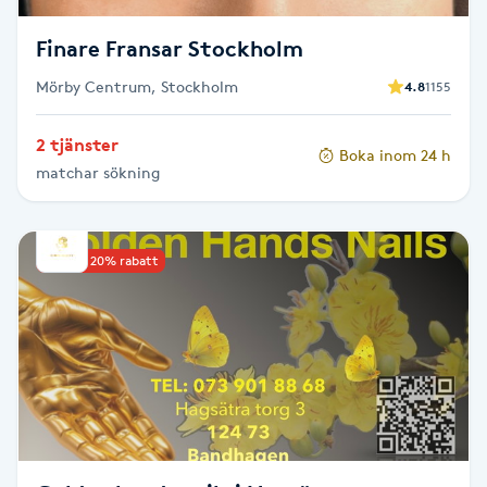
Finare Fransar Stockholm
Nagelförlängning gelé
Mörby Centrum, Stockholm
4.8
1155
Nagelförlängning glasfiber
2 tjänster
Boka inom 24 h
Nagelförlängning silke
matchar sökning
Nagelförstärkning
Upp till 20% rabatt
Nagelklippning
Nagelsvamp
Nageltrång
Nagelvård