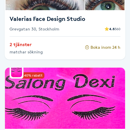
Fransk manikyr
Valerias Face Design Studio
Fransrengöring
Grevgatan 30, Stockholm
4.8
360
Frekvensterapi
2 tjänster
Boka inom 24 h
matchar sökning
Friskvård
Friskvårdsmassage
Upp till 40% rabatt
Frisör
Funktionsanalys
Färgning