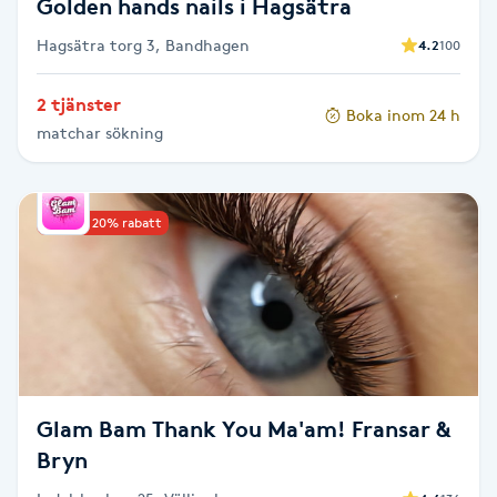
Golden hands nails i Hagsätra
Hagsätra torg 3, Bandhagen
4.2
100
Naglar borttagning
2 tjänster
Naglar reparation
Boka inom 24 h
matchar sökning
Naprapati
Upp till 20% rabatt
Navelpiercing
NBE-massage
Ny frisyr
O
Glam Bam Thank You Ma'am! Fransar &
Olaplex
Bryn