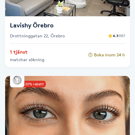
Megavolymfransar
Melasma
Lavishy Örebro
Drottninggatan 22, Örebro
4.3
1317
Mesoterapi
1 tjänst
Boka inom 24 h
MicroPen
matchar sökning
Microshading
Upp till 20% rabatt
Mixfransar
N
Nagelförlängning
Nagelförlängning akryl