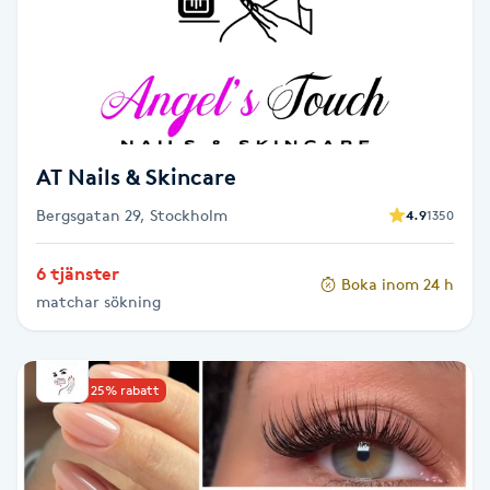
LED-ljusterapi
Liktornar
AT Nails & Skincare
LPG
Bergsgatan 29, Stockholm
4.9
1350
LPG-behandling
6 tjänster
Boka inom 24 h
LPG-massage
matchar sökning
Luggklippning
Upp till 25% rabatt
Lymfmassage
Läpptatuering