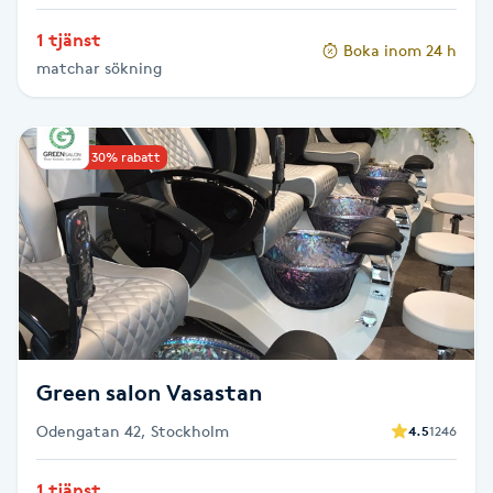
Hot Stone Massage
1 tjänst
Boka inom 24 h
matchar sökning
Hot yoga
Hudföryngring
Upp till 30% rabatt
Huduppstramning
Hudvård
Hyaluronsyra
Hyperhidros
Green salon Vasastan
Odengatan 42, Stockholm
4.5
1246
Hypnos
1 tjänst