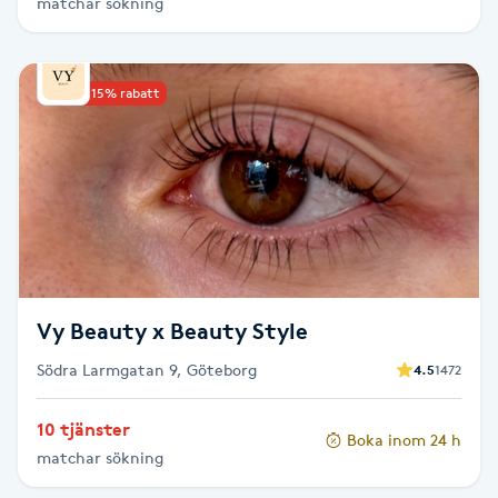
matchar sökning
Picolaser
Upp till 15% rabatt
Piercing
Pigmentbehandling
Pigmentfläckar
Plastikkirurgi
Vy Beauty x Beauty Style
Powder brows
Södra Larmgatan 9, Göteborg
4.5
1472
Power Yoga
10 tjänster
Boka inom 24 h
matchar sökning
PRP (Platelet Rich Plasma)