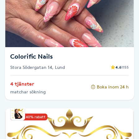
Cryoterapi
D
Damklippning
Dermapen
Colorific Nails
Diamantslipning
Stora Södergatan 14, Lund
4.6
1155
E
4 tjänster
Enzympeeling
Boka inom 24 h
matchar sökning
Extensions
Upp till 40% rabatt
Extensions borttagning
Eyeliner-tatuering