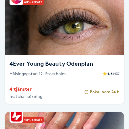
Upp till 40% rabatt
Brynformning
Brynfärgning
Brynplockning
Bröllopsuppsättning
4Ever Young Beauty Odenplan
C
Hälsingegatan 12, Stockholm
4.6
1437
Celluliter
4 tjänster
Boka inom 24 h
matchar sökning
Coachning
Color correction
Upp till 40% rabatt