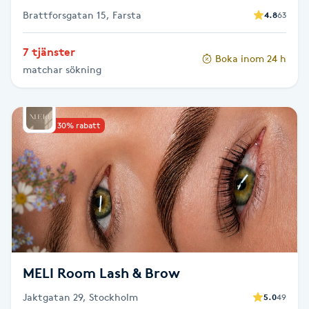
Brattforsgatan 15, Farsta
4.8
63
Gua Sha-massage
7 tjänster
H
Boka inom 24 h
matchar sökning
Hatha Yoga
Headspa
Upp till 30% rabatt
Healing
Herrklippning
HIFU
MELI Room Lash & Brow
Hollywood Peel
Jaktgatan 29, Stockholm
5.0
49