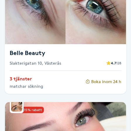
Senioryoga
Shiatsu
Singelfransar
Belle Beauty
Sjukgymnastik
Slakterigatan 10, Västerås
4.7
128
Skalpmassage
3 tjänster
Boka inom 24 h
matchar sökning
Skinbooster
Sklerosering
Upp till 15% rabatt
Skoinlägg