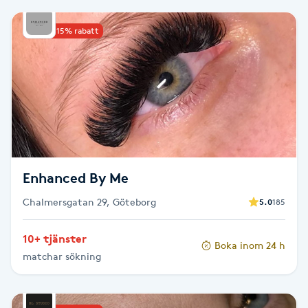
PRX-T33
Upp till 15% rabatt
Psoriasis
PT
R
Radiofrekvens
Enhanced By Me
Rakning
Chalmersgatan 29, Göteborg
5.0
185
Reflexologi
10+ tjänster
Boka inom 24 h
matchar sökning
Regndroppsmassage