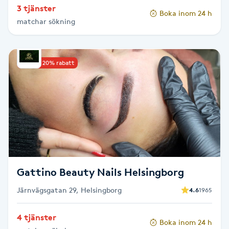
3 tjänster
Boka inom 24 h
Paraffinbehandling
matchar sökning
Pedikyr
Upp till 20% rabatt
Pensionärklippning
Permanent
Permanent hårborttagning
Permanent ögonbrynsmakeup
Gattino Beauty Nails Helsingborg
Personal shopper
Järnvägsgatan 29, Helsingborg
4.6
1965
4 tjänster
Personlig tränare
Boka inom 24 h