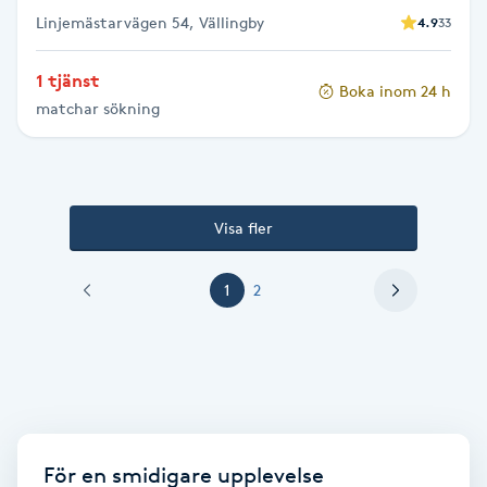
Vaccination
Linjemästarvägen 54, Vällingby
4.9
33
1 tjänst
Vampyrbehandling
Boka inom 24 h
matchar sökning
Vaxning
Vaxning brasiliansk
Visa fler
Veterinär
1
2
Vibrationsmassage
Vinyasa Yoga
Volymfransar
För en smidigare upplevelse