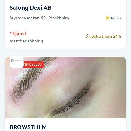
Föning
Salong Dexi AB
G
Styrmansgatan 50, Stockholm
4.5
205
Gel naglar
1 tjänst
Boka inom 24 h
matchar sökning
Gelenaglar
Gellack
Upp till 35% rabatt
Gellack med förstärkning
Gravidmassage
Gravidyoga
BROWSTHLM
Gruppträning