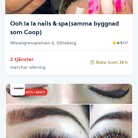
Fotsvamp
Ooh la la nails & spa(samma byggnad
Fotvård
som Coop)
Fransar
Wieselgrensplatsen 6, Göteborg
4.5
127
Fransborttagning
2 tjänster
Boka inom 24 h
matchar sökning
Fransfärgning
Fransförlängning
Upp till 40% rabatt
Fransförlängning Megavolym
Fransförlängning Volym