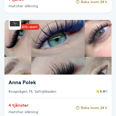
Boka inom 24 h
Hårborttagning
matchar sökning
Hårbottenbehandling
Upp till 30% rabatt
Hårförlängning
Hårvård
Hälsa
Hälsprickor
Anna Polek
I
Knopvägen 19, Saltsjöbaden
5.0
11
Idrottsmassage
4 tjänster
Boka inom 24 h
IPL
matchar sökning