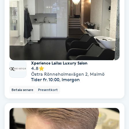
Ansiktsbehandling djuprengörande
B
Babylights
Balayage
Bambumassage
Xperience Lailas Luxury Salon
4.8
Östra Rönneholmsvägen 2
,
Malmö
Barber
Tider fr. 10:00, Imorgon
Betala senare
Presentkort
Barnklippning
BIAB
Blowout