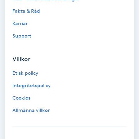
Fotmassage
Fakta & Råd
Karriär
Fotsvamp
Support
Fotvård
Villkor
Fransar
Etisk policy
Fransborttagning
Integritetspolicy
Fransfärgning
Cookies
Allmänna villkor
Fransförlängning
Fransförlängning Megavolym