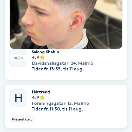
Bottenfärg
Brynformning
Brynfärgning
Salong Shahin
4.9
Brynplockning
Davidshallsgatan 24
,
Malmö
Tider fr. 13:35, tis 11 aug.
Bröllopsuppsättning
C
Hårtrend
H
4.9
Celluliter
Föreningsgatan 12
,
Malmö
Tider fr. 11:30, tis 11 aug.
Coachning
Presentkort