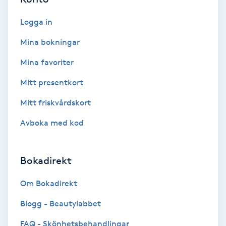
Extensions borttagning
Logga in
Eyeliner-tatuering
Mina bokningar
F
Mina favoriter
Face framing
Mitt presentkort
Faceliftmassage
Mitt friskvårdskort
Avboka med kod
Fet hårbotten
Fettreducering
Bokadirekt
Om Bokadirekt
Fibromassage
Blogg - Beautylabbet
Fillers
FAQ - Skönhetsbehandlingar