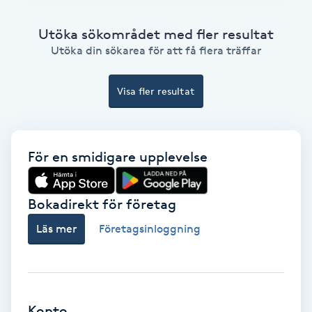
Color correction
Utöka sökområdet med fler resultat
Cryoterapi
Utöka din sökarea för att få flera träffar
D
Visa fler resultat
Damklippning
Dermapen
För en smidigare upplevelse
Diamantslipning
Bokadirekt för företag
E
Läs mer
Företagsinloggning
Enzympeeling
Extensions
Konto