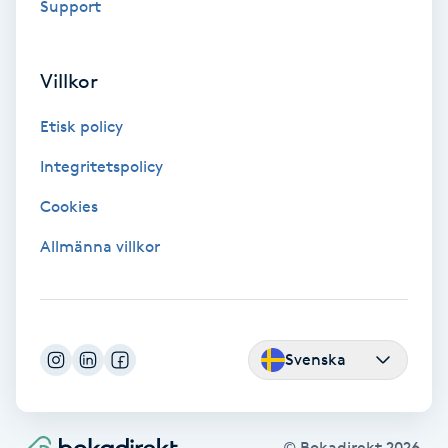
Extensions borttagning
Support
Eyeliner-tatuering
Villkor
F
Etisk policy
Face framing
Integritetspolicy
Faceliftmassage
Cookies
Allmänna villkor
Fet hårbotten
Fettreducering
Svenska
Fibromassage
Fillers
© Bokadirekt
2026