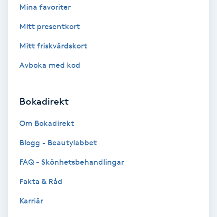
Color correction
Mina favoriter
Mitt presentkort
Cryoterapi
Mitt friskvårdskort
D
Avboka med kod
Damklippning
Dermapen
Bokadirekt
Om Bokadirekt
Diamantslipning
E
Blogg - Beautylabbet
FAQ - Skönhetsbehandlingar
Enzympeeling
Fakta & Råd
Extensions
Karriär