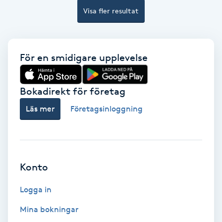
Visa fler resultat
Bottenfärg
Brynformning
För en smidigare upplevelse
Brynfärgning
Bokadirekt för företag
Brynplockning
Läs mer
Företagsinloggning
Bröllopsuppsättning
C
Konto
Celluliter
Logga in
Coachning
Mina bokningar