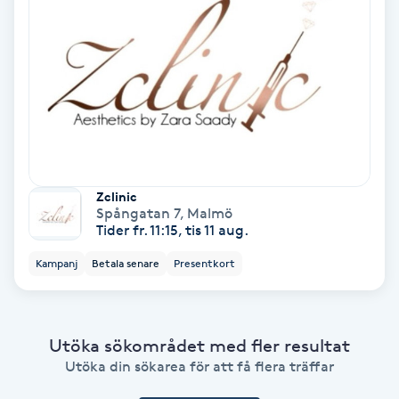
Ansiktsbehandling djuprengörande
B
Babylights
Balayage
Bambumassage
Zclinic
Spångatan 7
,
Malmö
Tider fr. 11:15, tis 11 aug.
Barber
Kampanj
Betala senare
Presentkort
Barnklippning
BIAB
Utöka sökområdet med fler resultat
Utöka din sökarea för att få flera träffar
Blowout