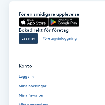
Brynformning
För en smidigare upplevelse
Brynfärgning
Bokadirekt för företag
Brynplockning
Läs mer
Företagsinloggning
Bröllopsuppsättning
C
Konto
Celluliter
Logga in
Coachning
Mina bokningar
Color correction
Mina favoriter
Mitt presentkort