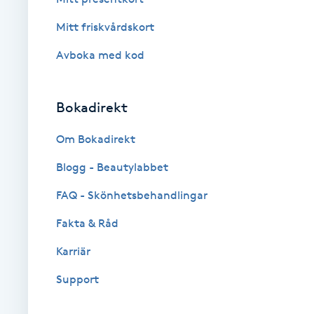
Cryoterapi
Mitt friskvårdskort
D
Avboka med kod
Damklippning
Dermapen
Bokadirekt
Om Bokadirekt
Diamantslipning
E
Blogg - Beautylabbet
FAQ - Skönhetsbehandlingar
Enzympeeling
Fakta & Råd
Extensions
Karriär
Extensions borttagning
Support