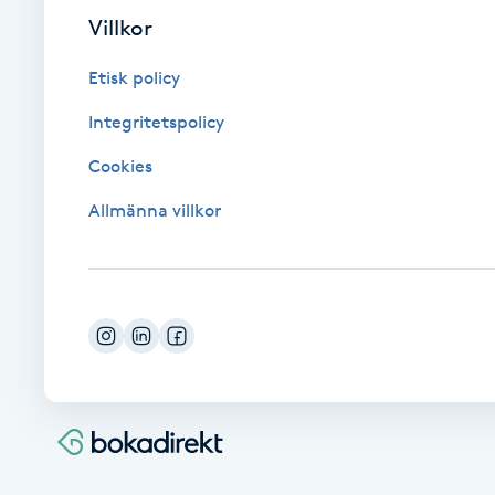
Eyeliner-tatuering
Villkor
F
Etisk policy
Face framing
Integritetspolicy
Faceliftmassage
Cookies
Allmänna villkor
Fet hårbotten
Fettreducering
Fibromassage
Fillers
Fotmassage