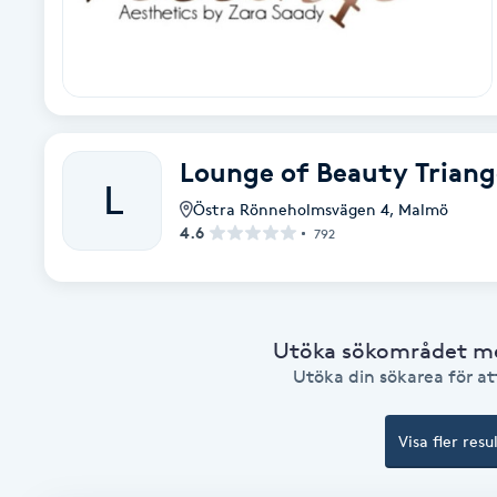
Babylights
Balayage
Lounge of Beauty Triang
Bambumassage
L
Östra Rönneholmsvägen 4
,
Malmö
4.6
Barber
792
Barnklippning
Utöka sökområdet med
BIAB
Utöka din sökarea för att
Blowout
Visa fler resu
Bottenfärg