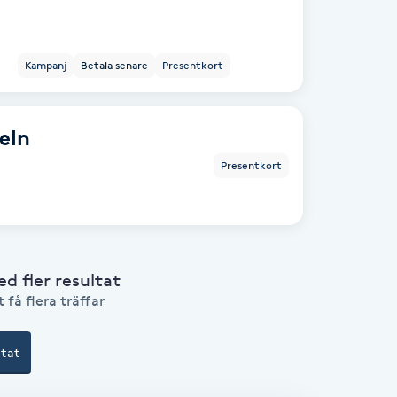
Kampanj
Betala senare
Presentkort
eln
Presentkort
 fler resultat
 få flera träffar
ltat