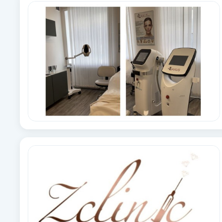
Alternativmedicin
Andningsmassage
Ansiktslyft utan kirurgi
Aromamassage
Ashtanga Yoga
Ayurveda
Ayurvedisk Massage
Ansiktsbehandling djuprengörande
B