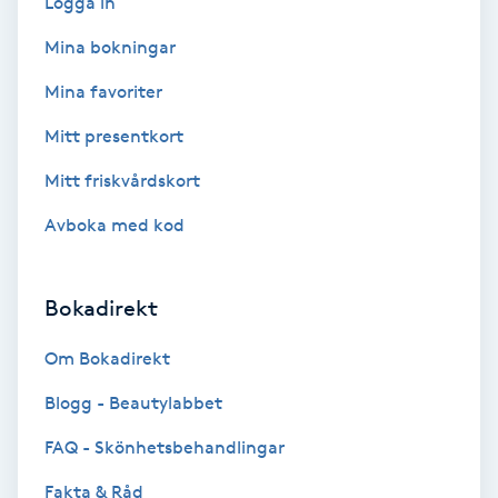
Logga in
Extensions borttagning
Mina bokningar
Eyeliner-tatuering
Mina favoriter
F
Mitt presentkort
Face framing
Mitt friskvårdskort
Faceliftmassage
Avboka med kod
Fet hårbotten
Bokadirekt
Fettreducering
Om Bokadirekt
Blogg - Beautylabbet
Fibromassage
FAQ - Skönhetsbehandlingar
Fillers
Fakta & Råd