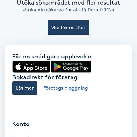
Utöka sökområdet med fler resultat
Color correction
Utöka din sökarea för att få flera träffar
Cryoterapi
Visa fler resultat
D
Damklippning
För en smidigare upplevelse
Dermapen
Bokadirekt för företag
Diamantslipning
Läs mer
Företagsinloggning
E
Enzympeeling
Extensions
Konto