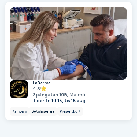
Bottenfärg
Brynformning
Brynfärgning
Brynplockning
Bröllopsuppsättning
LaDerma
4.9
C
Spångatan 10B
,
Malmö
Tider fr. 10:15, tis 18 aug.
Celluliter
Kampanj
Betala senare
Presentkort
Coachning