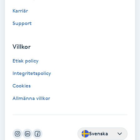
Fotmassage
Karriär
Support
Fotsvamp
Fotvård
Villkor
Etisk policy
Fransar
Integritetspolicy
Fransborttagning
Cookies
Fransfärgning
Allmänna villkor
Fransförlängning
Fransförlängning Megavolym
Svenska