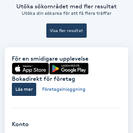
Utöka sökområdet med fler resultat
Hollywood Peel
Utöka din sökarea för att få flera träffar
Hot Stone Massage
Visa fler resultat
Hot yoga
Hudföryngring
För en smidigare upplevelse
Huduppstramning
Bokadirekt för företag
Hudvård
Läs mer
Företagsinloggning
Hyaluronsyra
Hyperhidros
Konto