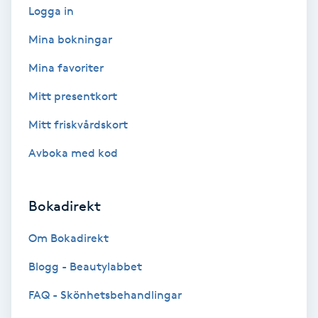
Logga in
Hypnos
Mina bokningar
Hårborttagning
Mina favoriter
Hårbottenbehandling
Mitt presentkort
Mitt friskvårdskort
Hårförlängning
Avboka med kod
Hårvård
Bokadirekt
Hälsa
Om Bokadirekt
Hälsprickor
Blogg - Beautylabbet
I
FAQ - Skönhetsbehandlingar
Idrottsmassage