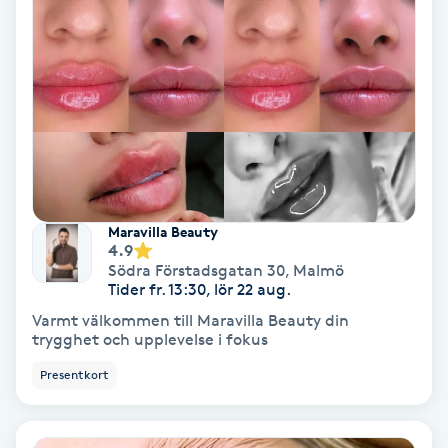
Fotmassage
Fotsvamp
Fotvård
Fransar
Maravilla Beauty
4.9
Fransborttagning
Södra Förstadsgatan 30
,
Malmö
Tider fr. 13:30, lör 22 aug.
Fransfärgning
Varmt välkommen till Maravilla Beauty din
trygghet och upplevelse i fokus
Fransförlängning
Presentkort
Fransförlängning Megavolym