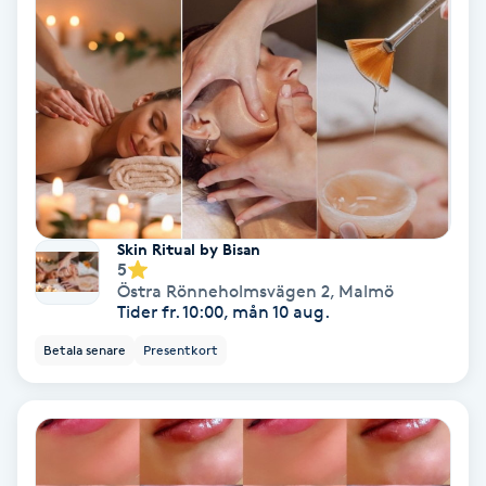
Extensions borttagning
Eyeliner-tatuering
F
Face framing
Faceliftmassage
Skin Ritual by Bisan
5
Fet hårbotten
Östra Rönneholmsvägen 2
,
Malmö
Tider fr. 10:00, mån 10 aug.
Fettreducering
Betala senare
Presentkort
Fibromassage
Fillers