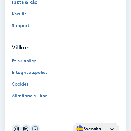
Fakta & Råd
IPL
Karriär
Support
IPL hårborttagning
IR-massage
Villkor
J
Etisk policy
Japansk massage
Integritetspolicy
K
Cookies
K18
Allmänna villkor
Katun fransar
Kemisk peeling
Svenska