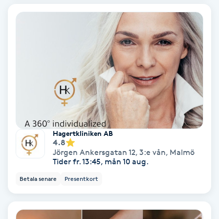
Color correction
Cryoterapi
D
Damklippning
Dermapen
Diamantslipning
Hagertkliniken AB
4.8
E
Jörgen Ankersgatan 12, 3:e vån
,
Malmö
Tider fr. 13:45, mån 10 aug.
Enzympeeling
Betala senare
Presentkort
Extensions