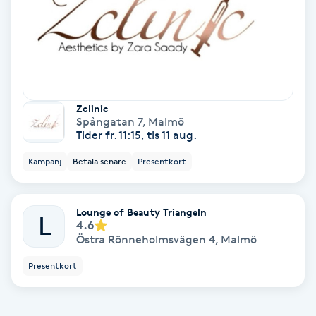
Gruppträning
Gua Sha-massage
H
Zclinic
Spångatan 7
,
Malmö
Hatha Yoga
Tider fr. 11:15, tis 11 aug.
Kampanj
Betala senare
Presentkort
Headspa
Healing
Lounge of Beauty Triangeln
L
4.6
Östra Rönneholmsvägen 4
,
Malmö
Herrklippning
Presentkort
HIFU