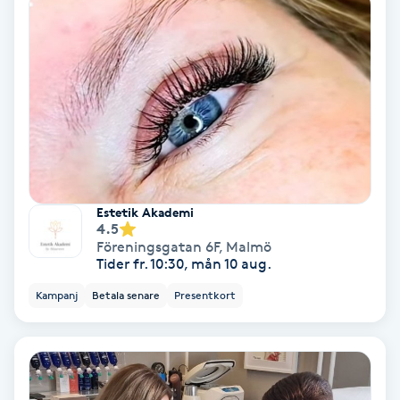
Fransförlängning Volym
Fransk manikyr
Fransrengöring
Frekvensterapi
Estetik Akademi
Friskvård
4.5
Föreningsgatan 6F
,
Malmö
Tider fr. 10:30, mån 10 aug.
Friskvårdsmassage
Kampanj
Betala senare
Presentkort
Frisör
Funktionsanalys