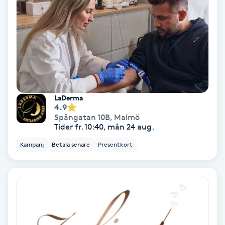
Färgning
Föning
G
Gel naglar
LaDerma
4.9
Gelenaglar
Spångatan 10B
,
Malmö
Tider fr. 10:40, mån 24 aug.
Gellack
Kampanj
Betala senare
Presentkort
Gellack med förstärkning
Gravidmassage
Gravidyoga