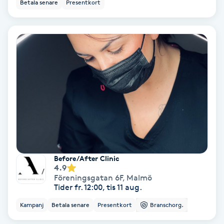
Betala senare
Presentkort
Bottenfärg
Brynformning
Brynfärgning
Brynplockning
Bröllopsuppsättning
C
Before/After Clinic
4.9
Celluliter
Föreningsgatan 6F
,
Malmö
Tider fr. 12:00, tis 11 aug.
Coachning
Kampanj
Betala senare
Presentkort
Branschorg.