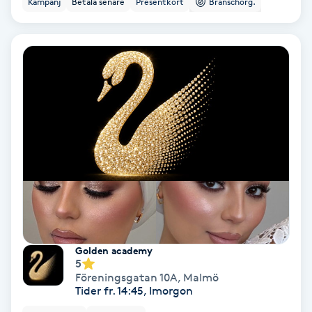
Kampanj
Betala senare
Presentkort
Branschorg.
Ansiktsbehandling djuprengörande
B
Babylights
Balayage
Bambumassage
Barber
Barnklippning
Golden academy
5
BIAB
Föreningsgatan 10A
,
Malmö
Tider fr. 14:45, Imorgon
Blowout