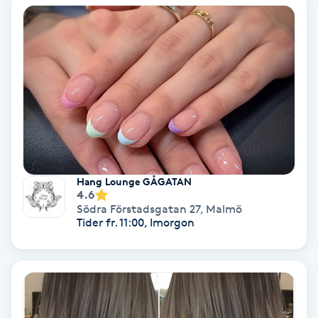
Fotmassage
Fotsvamp
Fotvård
Fransar
Fransborttagning
Hang Lounge GÅGATAN
4.6
Södra Förstadsgatan 27
,
Malmö
Fransfärgning
Tider fr. 11:00, Imorgon
Fransförlängning
Fransförlängning Megavolym