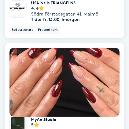
USA Nails TRIANGELNS
4.4
Bottenfärg
Södra Förstadsgatan 41
,
Malmö
Tider fr. 13:00, Imorgon
Brynformning
Betala senare
Presentkort
Brynfärgning
Brynplockning
Bröllopsuppsättning
C
Celluliter
Coachning
MyAn Studio
5