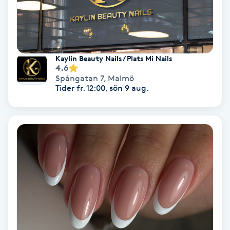
Färgning
Föning
Kaylin Beauty Nails / Plats Mi Nails
G
4.6
Spångatan 7
,
Malmö
Gel naglar
Tider fr. 12:00, sön 9 aug.
Gelenaglar
Gellack
Gellack med förstärkning
Gravidmassage
Gravidyoga