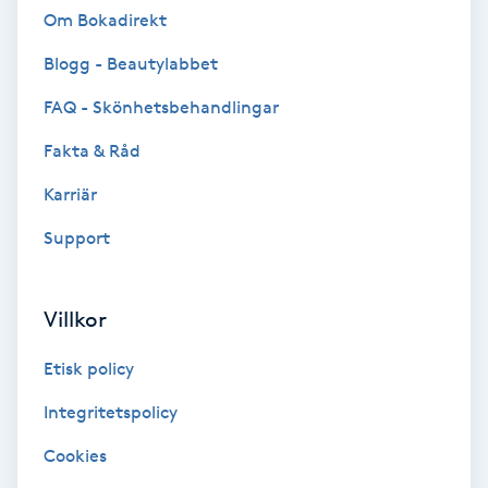
Om Bokadirekt
IPL
Blogg - Beautylabbet
FAQ - Skönhetsbehandlingar
IPL hårborttagning
Fakta & Råd
IR-massage
Karriär
J
Support
Japansk massage
K
Villkor
K18
Etisk policy
Katun fransar
Integritetspolicy
Cookies
Kemisk peeling