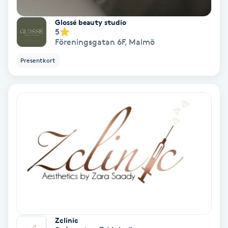
Glossé beauty studio
Gruppträning
5
Föreningsgatan 6F
,
Malmö
Gua Sha-massage
Presentkort
H
Hatha Yoga
Headspa
Healing
Herrklippning
HIFU
Zclinic