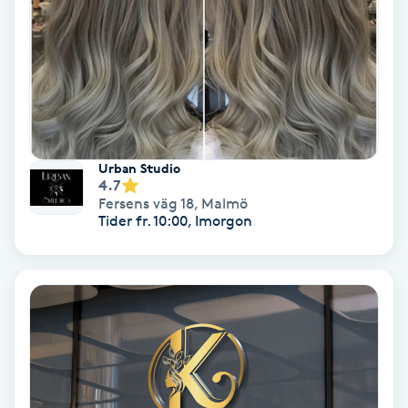
Fransförlängning Volym
Fransk manikyr
Fransrengöring
Urban Studio
Frekvensterapi
4.7
Fersens väg 18
,
Malmö
Tider fr. 10:00, Imorgon
Friskvård
Friskvårdsmassage
Frisör
Funktionsanalys