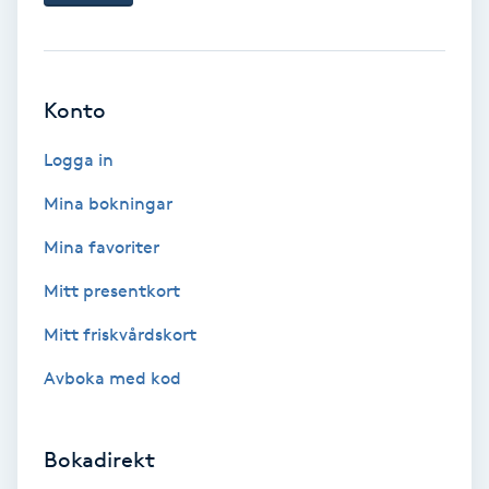
Hypnos
Hårborttagning
Konto
Hårbottenbehandling
Logga in
Mina bokningar
Hårförlängning
Mina favoriter
Hårvård
Mitt presentkort
Hälsa
Mitt friskvårdskort
Avboka med kod
Hälsprickor
I
Bokadirekt
Idrottsmassage