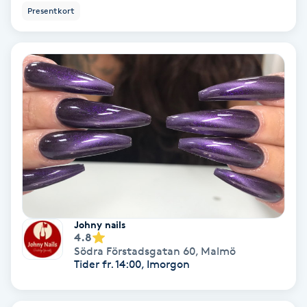
Extensions borttagning
Presentkort
Eyeliner-tatuering
F
Face framing
Faceliftmassage
Fet hårbotten
Fettreducering
Johny nails
4.8
Fibromassage
Södra Förstadsgatan 60
,
Malmö
Tider fr. 14:00, Imorgon
Fillers