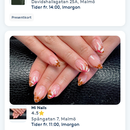
Davidshallsgatan 25A
,
Malmö
Color correction
Tider fr. 14:00, Imorgon
Presentkort
Cryoterapi
D
Damklippning
Dermapen
Diamantslipning
E
Enzympeeling
Mi Nails
4.5
Extensions
Spångatan 7
,
Malmö
Tider fr. 11:00, Imorgon