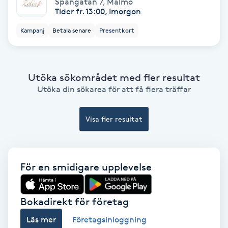
Spångatan 7
,
Malmö
Hollywood Peel
Tider fr. 13:00, Imorgon
Kampanj
Betala senare
Presentkort
Hot Stone Massage
Hot yoga
Utöka sökområdet med fler resultat
Utöka din sökarea för att få flera träffar
Hudföryngring
Visa fler resultat
Huduppstramning
Hudvård
För en smidigare upplevelse
Hyaluronsyra
Bokadirekt för företag
Hyperhidros
Läs mer
Företagsinloggning