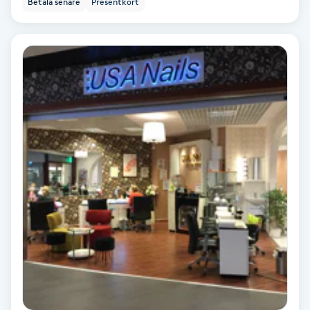
Betala senare
Presentkort
Ansiktsbehandling djuprengörande
B
Babylights
Balayage
Bambumassage
Barber
Barnklippning
BIAB
Blowout