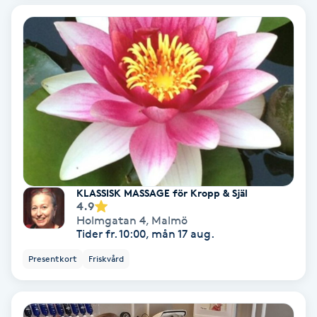
Gruppträning
Gua Sha-massage
H
Hatha Yoga
Headspa
KLASSISK MASSAGE för Kropp & Själ
4.9
Healing
Holmgatan 4
,
Malmö
Tider fr. 10:00, mån 17 aug.
Herrklippning
Presentkort
Friskvård
HIFU