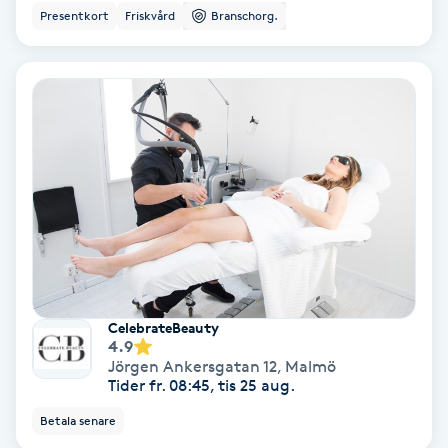
Lymfmassage
Presentkort
Friskvård
Branschorg.
Läpptatuering
M
Makeup
Manikyr & Pedikyr
Massage
Medial vägledning
CelebrateBeauty
4.9
Medicinsk massage
Jörgen Ankersgatan 12
,
Malmö
Tider fr. 08:45, tis 25 aug.
Meditation
Betala senare