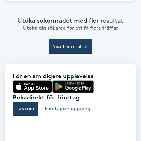
Medium
Utöka sökområdet med fler resultat
Megavolymfransar
Utöka din sökarea för att få flera träffar
Melasma
Visa fler resultat
Mesoterapi
För en smidigare upplevelse
MicroPen
Bokadirekt för företag
Microshading
Läs mer
Företagsinloggning
Mixfransar
N
Nagelförlängning