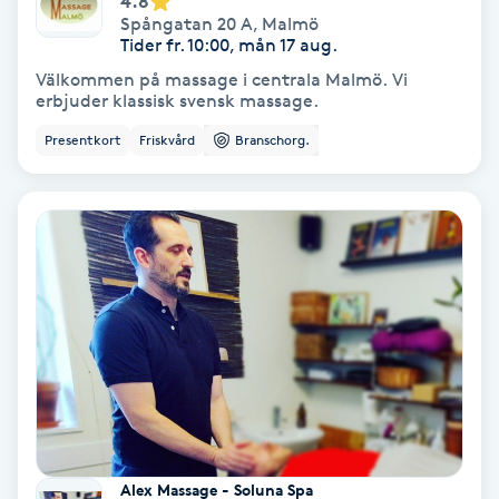
4.8
Color correction
Spångatan 20 A
,
Malmö
Tider fr. 10:00, mån 17 aug.
Cryoterapi
Välkommen på massage i centrala Malmö. Vi
erbjuder klassisk svensk massage.
D
Presentkort
Friskvård
Branschorg.
Damklippning
Dermapen
Diamantslipning
E
Enzympeeling
Extensions
Alex Massage - Soluna Spa