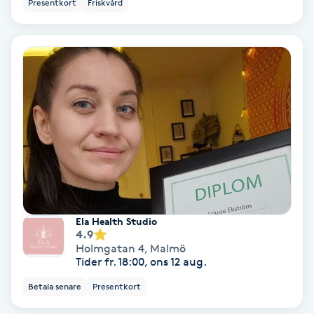
Presentkort
Friskvård
Färgning
Föning
G
Gel naglar
Gelenaglar
Gellack
Ela Health Studio
Gellack med förstärkning
4.9
Holmgatan 4
,
Malmö
Tider fr. 18:00, ons 12 aug.
Gravidmassage
Betala senare
Presentkort
Gravidyoga