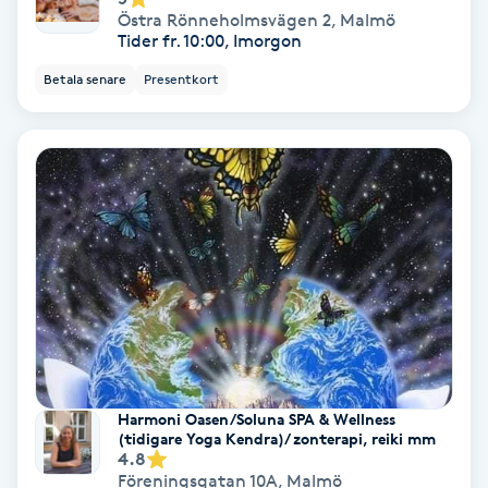
Östra Rönneholmsvägen 2
,
Malmö
Fotmassage
Tider fr. 10:00, Imorgon
Betala senare
Presentkort
Fotsvamp
Fotvård
Fransar
Fransborttagning
Fransfärgning
Fransförlängning
Harmoni Oasen/Soluna SPA & Wellness
(tidigare Yoga Kendra)/ zonterapi, reiki mm
Fransförlängning Megavolym
4.8
Föreningsgatan 10A
,
Malmö