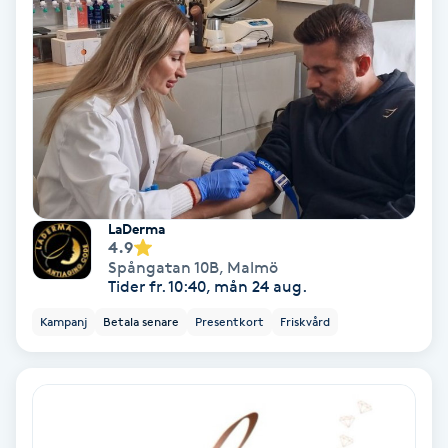
Hollywood Peel
Hot Stone Massage
Hot yoga
Hudföryngring
LaDerma
Huduppstramning
4.9
Spångatan 10B
,
Malmö
Tider fr. 10:40, mån 24 aug.
Hudvård
Kampanj
Betala senare
Presentkort
Friskvård
Hyaluronsyra
Hyperhidros