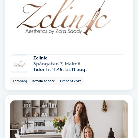
Hypnos
Hårborttagning
Hårbottenbehandling
Hårförlängning
Zclinic
Spångatan 7
,
Malmö
Tider fr. 11:45, tis 11 aug.
Hårvård
Kampanj
Betala senare
Presentkort
Hälsa
Hälsprickor
I
Idrottsmassage