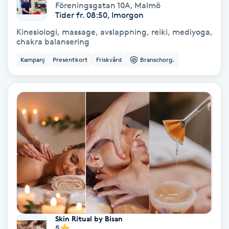
Extensions borttagning
Föreningsgatan 10A
,
Malmö
Tider fr. 08:50, Imorgon
Eyeliner-tatuering
Kinesiologi, massage, avslappning, reiki, mediyoga,
chakra balansering
F
Kampanj
Presentkort
Friskvård
Branschorg.
Face framing
Faceliftmassage
Fet hårbotten
Fettreducering
Fibromassage
Fillers
Skin Ritual by Bisan
5