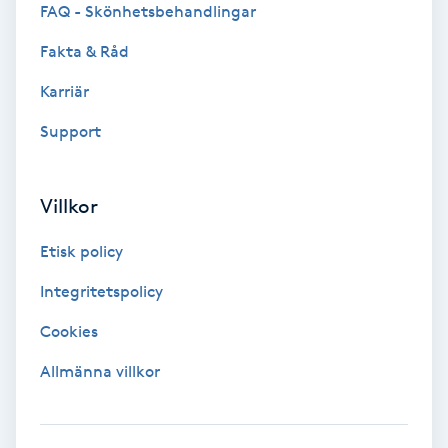
FAQ - Skönhetsbehandlingar
Fakta & Råd
Nagelvård
Karriär
Naglar borttagning
Support
Naglar reparation
Villkor
Naprapati
Etisk policy
Navelpiercing
Integritetspolicy
Cookies
NBE-massage
Allmänna villkor
Ny frisyr
O