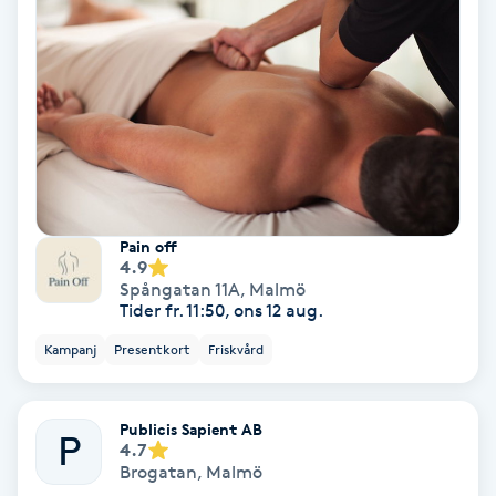
Laserbehandling
Lashlift Keratin
LED-ljusterapi
Liktornar
Pain off
LPG
4.9
Spångatan 11A
,
Malmö
Tider fr. 11:50, ons 12 aug.
LPG-behandling
Kampanj
Presentkort
Friskvård
LPG-massage
Publicis Sapient AB
Luggklippning
P
4.7
Brogatan
,
Malmö