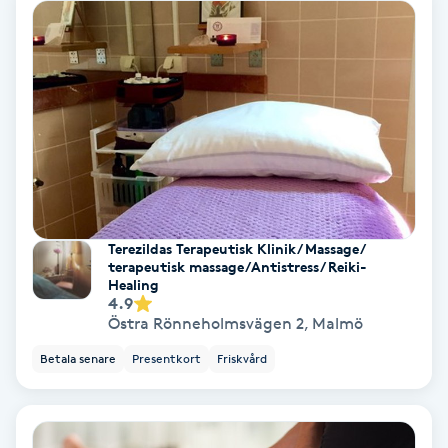
Koppningsmassage
Kosmetisk tatuering
Kostrådgivning
Kroppsinpackning
Terezildas Terapeutisk Klinik/ Massage/
Kroppspeeling
terapeutisk massage/Antistress/ Reiki-
Healing
4.9
Käkledsbehandling
Östra Rönneholmsvägen 2
,
Malmö
Betala senare
Presentkort
Friskvård
Kärlbehandling
L