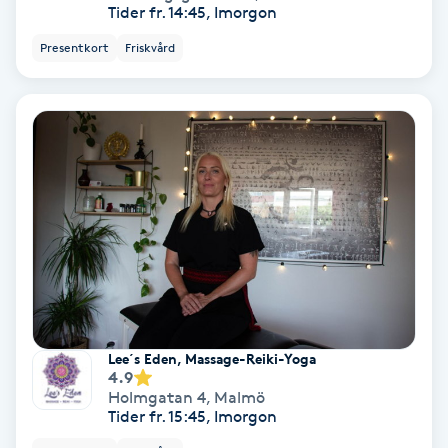
Tider fr. 14:45, Imorgon
Fransförlängning Volym
Presentkort
Friskvård
Fransk manikyr
Fransrengöring
Frekvensterapi
Friskvård
Friskvårdsmassage
Lee´s Eden, Massage-Reiki-Yoga
Frisör
4.9
Holmgatan 4
,
Malmö
Tider fr. 15:45, Imorgon
Funktionsanalys