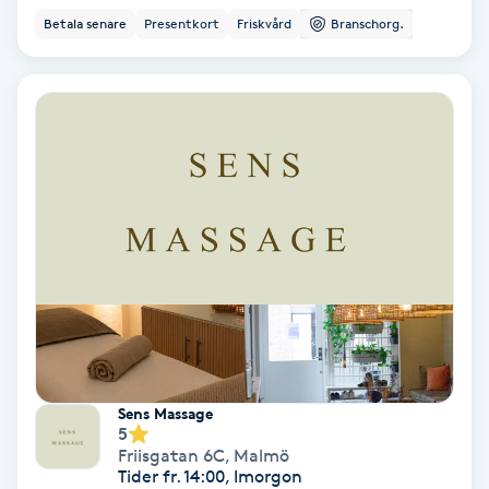
Ansiktsbehandling djuprengörande
Betala senare
Presentkort
Friskvård
Branschorg.
B
Babylights
Balayage
Bambumassage
Barber
Barnklippning
BIAB
Sens Massage
5
Friisgatan 6C
,
Malmö
Blowout
Tider fr. 14:00, Imorgon