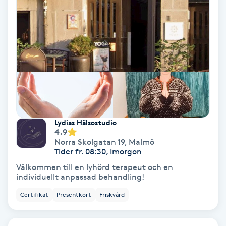
Keratinbehandling
Kinesiologi
Kinesisk medicin
Kiropraktik
Lydias Hälsostudio
Klangmassage
4.9
Norra Skolgatan 19
,
Malmö
Tider fr. 08:30, Imorgon
Klippning
Välkommen till en lyhörd terapeut och en
individuellt anpassad behandling!
Klippning & Slingor
Certifikat
Presentkort
Friskvård
Klippning ungdom