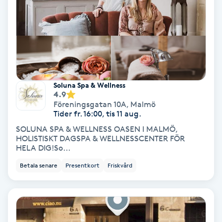
IPL
IPL hårborttagning
IR-massage
Soluna Spa & Wellness
J
4.9
Föreningsgatan 10A
,
Malmö
Tider fr. 16:00, tis 11 aug.
Japansk massage
SOLUNA SPA & WELLNESS OASEN I MALMÖ,
K
HOLISTISKT DAGSPA & WELLNESSCENTER FÖR
HELA DIG!So...
K18
Betala senare
Presentkort
Friskvård
Katun fransar
Kemisk peeling