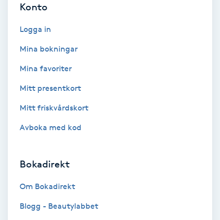
Konto
Nagelförlängning akryl
Logga in
Mina bokningar
Nagelförlängning gelé
Mina favoriter
Nagelförlängning glasfiber
Mitt presentkort
Mitt friskvårdskort
Nagelförlängning silke
Avboka med kod
Nagelförstärkning
Bokadirekt
Nagelklippning
Om Bokadirekt
Nagelsvamp
Blogg - Beautylabbet
Nageltrång