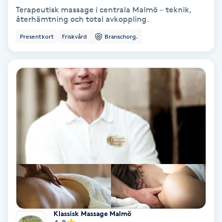
Terapeutisk massage i centrala Malmö – teknik,
återhämtning och total avkoppling.
Bottenfärg
Presentkort
Friskvård
Branschorg.
Brynformning
Brynfärgning
Brynplockning
Bröllopsuppsättning
C
Celluliter
Coachning
Klassisk Massage Malmö