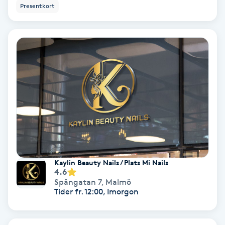
Presentkort
Bottenfärg
Brynformning
Brynfärgning
Brynplockning
Bröllopsuppsättning
C
Kaylin Beauty Nails / Plats Mi Nails
4.6
Celluliter
Spångatan 7
,
Malmö
Tider fr. 12:00, Imorgon
Coachning