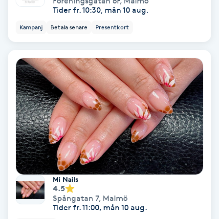
Föreningsgatan 6F
,
Malmö
Ansiktsbehandling djuprengörande
Tider fr. 10:30, mån 10 aug.
B
Kampanj
Betala senare
Presentkort
Babylights
Balayage
Bambumassage
Barber
Barnklippning
Mi Nails
BIAB
4.5
Spångatan 7
,
Malmö
Tider fr. 11:00, mån 10 aug.
Blowout