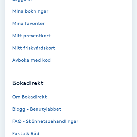
Färgning
Mina bokningar
Mina favoriter
Föning
G
Mitt presentkort
Mitt friskvårdskort
Gel naglar
Avboka med kod
Gelenaglar
Bokadirekt
Gellack
Om Bokadirekt
Gellack med förstärkning
Blogg - Beautylabbet
Gravidmassage
FAQ - Skönhetsbehandlingar
Fakta & Råd
Gravidyoga