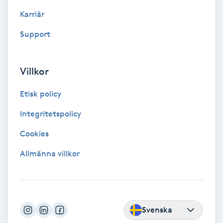
Karriär
Gruppträning
Support
Gua Sha-massage
H
Villkor
Hatha Yoga
Etisk policy
Integritetspolicy
Headspa
Cookies
Healing
Allmänna villkor
Herrklippning
HIFU
Svenska