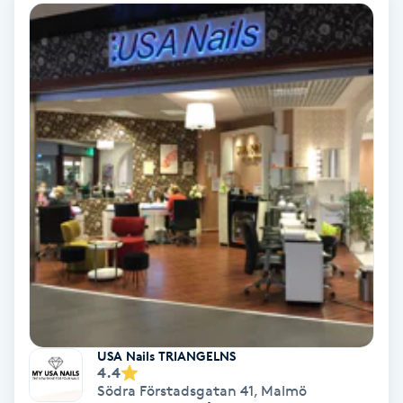
Color correction
Cryoterapi
D
Damklippning
Dermapen
Diamantslipning
E
Enzympeeling
Extensions
USA Nails TRIANGELNS
4.4
Södra Förstadsgatan 41
,
Malmö