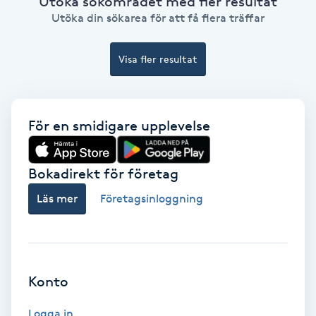
Utöka sökområdet med fler resultat
Utöka din sökarea för att få flera träffar
Fransförlängning Volym
Fransk manikyr
Visa fler resultat
Fransrengöring
För en smidigare upplevelse
Frekvensterapi
Bokadirekt för företag
Friskvård
Läs mer
Företagsinloggning
Friskvårdsmassage
Frisör
Konto
Funktionsanalys
Logga in