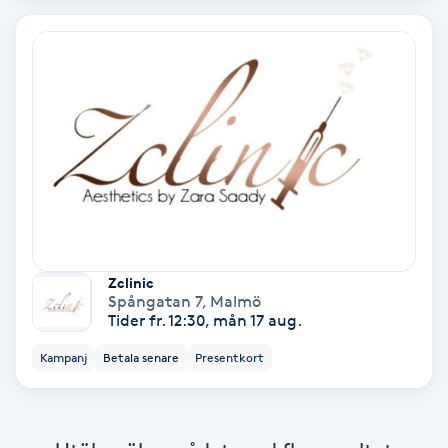
Fotmassage
Fotsvamp
Fotvård
Fransar
Fransborttagning
Zclinic
Spångatan 7
,
Malmö
Fransfärgning
Tider fr. 12:30, mån 17 aug.
Kampanj
Betala senare
Presentkort
Fransförlängning
Fransförlängning Megavolym