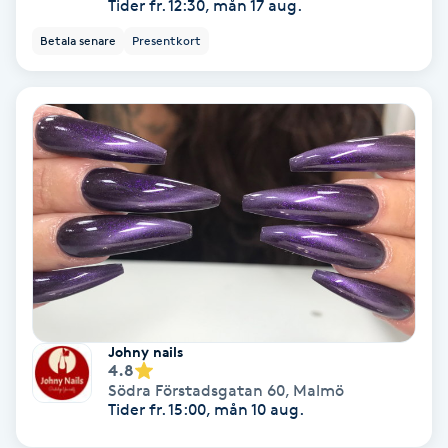
Extensions borttagning
Tider fr. 12:30, mån 17 aug.
Betala senare
Presentkort
Eyeliner-tatuering
F
Face framing
Faceliftmassage
Fet hårbotten
Fettreducering
Johny nails
Fibromassage
4.8
Södra Förstadsgatan 60
,
Malmö
Tider fr. 15:00, mån 10 aug.
Fillers