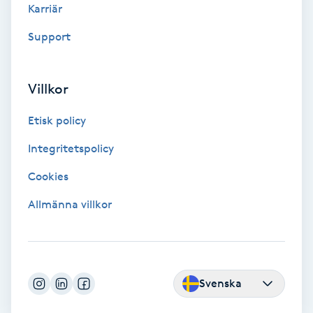
Extensions borttagning
Karriär
Support
Eyeliner-tatuering
F
Villkor
Face framing
Etisk policy
Faceliftmassage
Integritetspolicy
Fet hårbotten
Cookies
Allmänna villkor
Fettreducering
Fibromassage
Svenska
Fillers