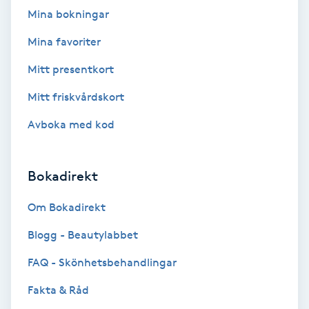
Color correction
Mina bokningar
Mina favoriter
Cryoterapi
D
Mitt presentkort
Mitt friskvårdskort
Damklippning
Avboka med kod
Dermapen
Bokadirekt
Diamantslipning
E
Om Bokadirekt
Enzympeeling
Blogg - Beautylabbet
FAQ - Skönhetsbehandlingar
Extensions
Fakta & Råd