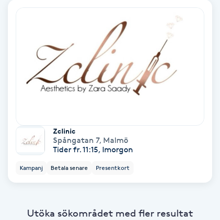
Ansiktsbehandling djuprengörande
B
Babylights
Balayage
Bambumassage
Zclinic
Barber
Spångatan 7
,
Malmö
Tider fr. 11:15, Imorgon
Barnklippning
Kampanj
Betala senare
Presentkort
BIAB
Utöka sökområdet med fler resultat
Blowout