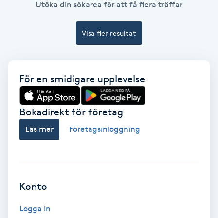
Utöka din sökarea för att få flera träffar
Bottenfärg
Visa fler resultat
Brynformning
Brynfärgning
För en smidigare upplevelse
Brynplockning
Bokadirekt för företag
Läs mer
Företagsinloggning
Bröllopsuppsättning
C
Celluliter
Konto
Coachning
Logga in