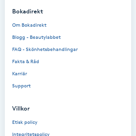
Bokadirekt
Brynformning
Om Bokadirekt
Brynfärgning
Blogg - Beautylabbet
Brynplockning
FAQ - Skönhetsbehandlingar
Fakta & Råd
Bröllopsuppsättning
C
Karriär
Support
Celluliter
Coachning
Villkor
Color correction
Etisk policy
Integritetspolicy