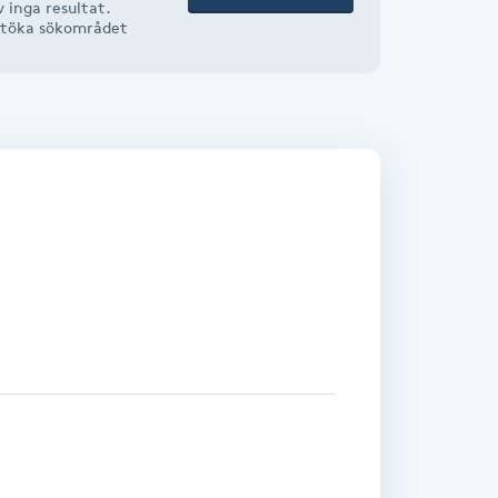
 inga resultat.
r utöka sökområdet