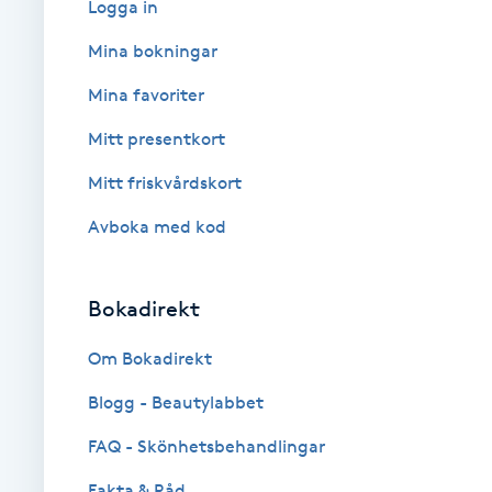
Logga in
Babylights
Mina bokningar
Mina favoriter
Balayage
Mitt presentkort
Bambumassage
Mitt friskvårdskort
Avboka med kod
Barber
Barnklippning
Bokadirekt
BIAB
Om Bokadirekt
Blogg - Beautylabbet
Blowout
FAQ - Skönhetsbehandlingar
Bottenfärg
Fakta & Råd