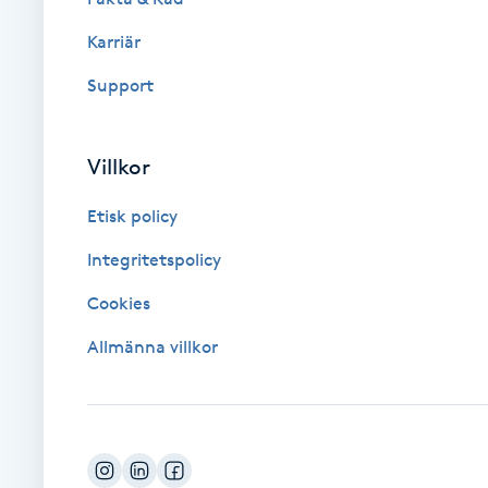
Karriär
Brynformning
Support
Brynfärgning
Villkor
Brynplockning
Etisk policy
Bröllopsuppsättning
Integritetspolicy
C
Cookies
Celluliter
Allmänna villkor
Coachning
Color correction