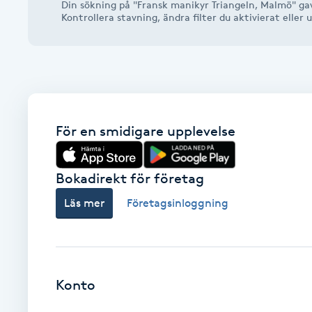
Din sökning på "Fransk manikyr Triangeln, Malmö" gav
Alternativmedicin
Kontrollera stavning, ändra filter du aktivierat elle
Andningsmassage
Ansiktslyft utan kirurgi
För en smidigare upplevelse
Aromamassage
Ashtanga Yoga
Bokadirekt för företag
Läs mer
Företagsinloggning
Ayurveda
Ayurvedisk Massage
Konto
Ansiktsbehandling djuprengörande
B