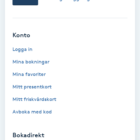
Medium
Megavolymfransar
Konto
Melasma
Logga in
Mesoterapi
Mina bokningar
Mina favoriter
MicroPen
Mitt presentkort
Microshading
Mitt friskvårdskort
Avboka med kod
Mixfransar
N
Bokadirekt
Nagelförlängning