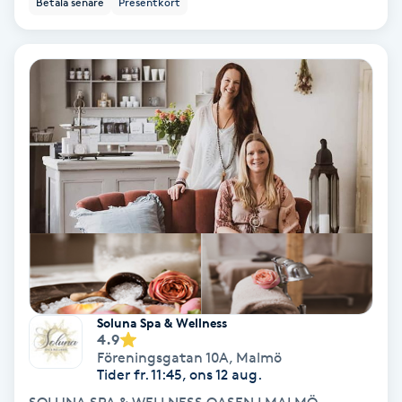
Betala senare
Presentkort
Ansiktsbehandling djuprengörande
B
Babylights
Balayage
Bambumassage
Barber
Barnklippning
Soluna Spa & Wellness
4.9
BIAB
Föreningsgatan 10A
,
Malmö
Tider fr. 11:45, ons 12 aug.
Blowout