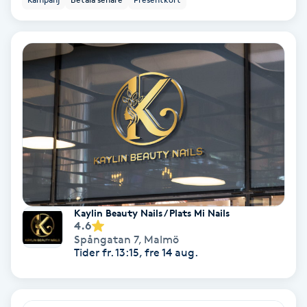
Hypnos
Hårborttagning
Hårbottenbehandling
Hårförlängning
Hårvård
Hälsa
Kaylin Beauty Nails / Plats Mi Nails
4.6
Spångatan 7
,
Malmö
Hälsprickor
Tider fr. 13:15, fre 14 aug.
I
Idrottsmassage