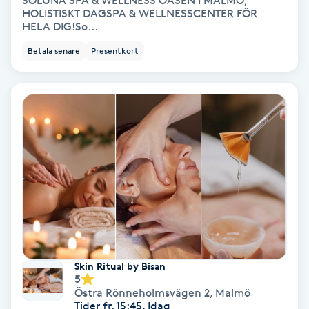
SOLUNA SPA & WELLNESS OASEN I MALMÖ,
HOLISTISKT DAGSPA & WELLNESSCENTER FÖR
HELA DIG!So...
Bottenfärg
Betala senare
Presentkort
Brynformning
Brynfärgning
Brynplockning
Bröllopsuppsättning
C
Celluliter
Skin Ritual by Bisan
5
Coachning
Östra Rönneholmsvägen 2
,
Malmö
Tider fr. 15:45, Idag