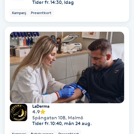
Tider fr. 14:30, Idag
Hollywood Peel
Kampanj
Presentkort
Hot Stone Massage
Hot yoga
Hudföryngring
Huduppstramning
Hudvård
LaDerma
Hyaluronsyra
4.9
Spångatan 10B
,
Malmö
Hyperhidros
Tider fr. 10:40, mån 24 aug.
Kampanj
Betala senare
Presentkort