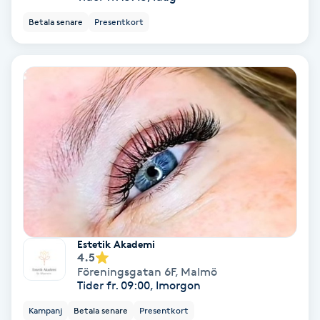
Color correction
Betala senare
Presentkort
Cryoterapi
D
Damklippning
Dermapen
Diamantslipning
E
Enzympeeling
Estetik Akademi
4.5
Föreningsgatan 6F
,
Malmö
Extensions
Tider fr. 09:00, Imorgon
Kampanj
Betala senare
Presentkort