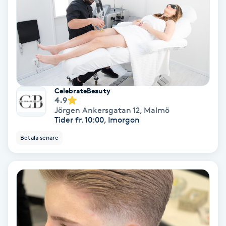
Keratinbehandling
Kinesiologi
Kinesisk medicin
CelebrateBeauty
4.9
Kiropraktik
Jörgen Ankersgatan 12
,
Malmö
Tider fr. 10:00, Imorgon
Klangmassage
Betala senare
Klippning
Klippning & Slingor
Klippning ungdom