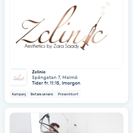
IPL
IPL hårborttagning
IR-massage
J
Japansk massage
Zclinic
Spångatan 7
,
Malmö
K
Tider fr. 11:15, Imorgon
K18
Kampanj
Betala senare
Presentkort
Katun fransar
Kemisk peeling