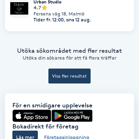
Lymfmassage
Urban Studio
4.7
Fersens väg 18
,
Malmö
Läpptatuering
Tider fr. 12:00, ons 12 aug.
M
Makeup
Utöka sökområdet med fler resultat
Utöka din sökarea för att få flera träffar
Manikyr & Pedikyr
Visa fler resultat
Massage
Medial vägledning
För en smidigare upplevelse
Medicinsk massage
Bokadirekt för företag
Meditation
Läs mer
Företagsinloggning