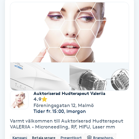
Fotmassage
Fotsvamp
Fotvård
Fransar
Fransborttagning
Auktoriserad Hudterapeut Valeriia
Fransfärgning
4.9
Föreningsgatan 12
,
Malmö
Tider fr. 15:00, Imorgon
Fransförlängning
Varmt välkommen till Auktoriserad Hudterapeut
VALERIIA - Microneedling, RF, HIFU, Laser mm
Fransförlängning Megavolym
Kampanj
Betala senare
Presentkort
Branschorg.