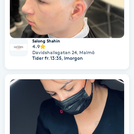
Koppningsmassage
Kosmetisk tatuering
Salong Shahin
Kostrådgivning
4.9
Davidshallsgatan 24
,
Malmö
Tider fr. 13:35, Imorgon
Kroppsinpackning
Kroppspeeling
Käkledsbehandling
Kärlbehandling
L