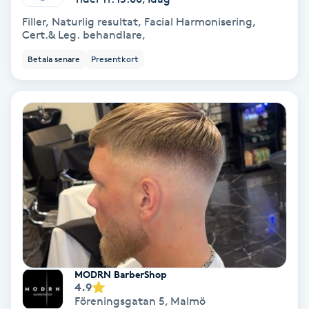
Filler, Naturlig resultat, Facial Harmonisering,
Cert.& Leg. behandlare,
Gruppträning
Betala senare
Presentkort
Gua Sha-massage
H
Hatha Yoga
Headspa
Healing
Herrklippning
MODRN BarberShop
HIFU
4.9
Föreningsgatan 5
,
Malmö