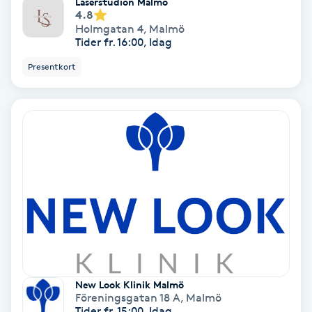
Laserstudion Malmö
4.8
Färgning
Holmgatan 4
,
Malmö
Tider fr. 16:00, Idag
Föning
Presentkort
G
Gel naglar
Gelenaglar
Gellack
Gellack med förstärkning
Gravidmassage
New Look Klinik Malmö
Föreningsgatan 18 A
,
Malmö
Gravidyoga
Tider fr. 15:00, Idag