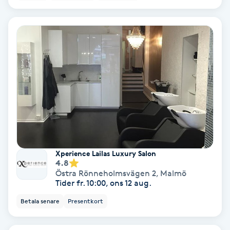
Extensions borttagning
Eyeliner-tatuering
F
Face framing
Faceliftmassage
Fet hårbotten
Xperience Lailas Luxury Salon
Fettreducering
4.8
Östra Rönneholmsvägen 2
,
Malmö
Tider fr. 10:00, ons 12 aug.
Fibromassage
Betala senare
Presentkort
Fillers