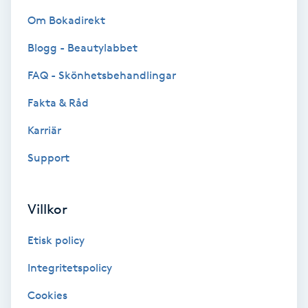
Om Bokadirekt
Nagelförlängning akryl
Blogg - Beautylabbet
Nagelförlängning gelé
FAQ - Skönhetsbehandlingar
Fakta & Råd
Nagelförlängning glasfiber
Karriär
Nagelförlängning silke
Support
Nagelförstärkning
Villkor
Nagelklippning
Etisk policy
Nagelsvamp
Integritetspolicy
Cookies
Nageltrång