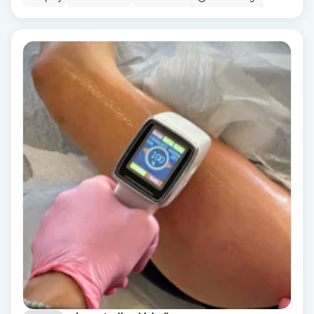
Fransförlängning Volym
Fransk manikyr
Fransrengöring
Frekvensterapi
Friskvård
Friskvårdsmassage
Frisör
Funktionsanalys