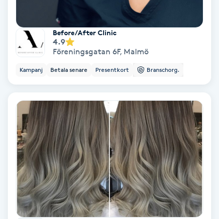
Laserbehandling
Lashlift Keratin
Before/After Clinic
4.9
Föreningsgatan 6F
,
Malmö
LED-ljusterapi
Kampanj
Betala senare
Presentkort
Branschorg.
Liktornar
LPG
LPG-behandling
LPG-massage
Luggklippning