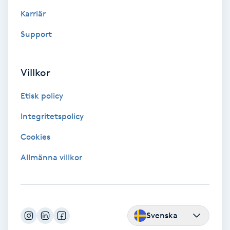
Color correction
Karriär
Support
Cryoterapi
D
Villkor
Damklippning
Etisk policy
Dermapen
Integritetspolicy
Diamantslipning
Cookies
E
Allmänna villkor
Enzympeeling
Extensions
Svenska