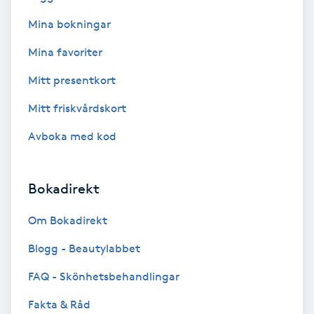
Mina bokningar
Bottenfärg
Mina favoriter
Brynformning
Mitt presentkort
Mitt friskvårdskort
Brynfärgning
Avboka med kod
Brynplockning
Bokadirekt
Bröllopsuppsättning
C
Om Bokadirekt
Celluliter
Blogg - Beautylabbet
FAQ - Skönhetsbehandlingar
Coachning
Fakta & Råd