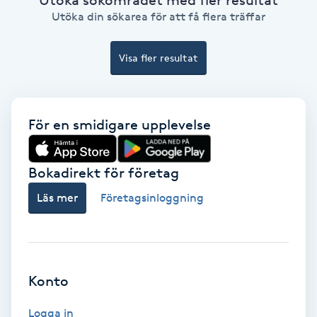
Ansiktsbehandling djuprengörande
Utöka din sökarea för att få flera träffar
B
Visa fler resultat
Babylights
Balayage
För en smidigare upplevelse
Bambumassage
Bokadirekt för företag
Barber
Läs mer
Företagsinloggning
Barnklippning
BIAB
Konto
Blowout
Logga in