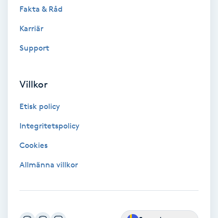
Color correction
Fakta & Råd
Karriär
Cryoterapi
Support
D
Damklippning
Villkor
Dermapen
Etisk policy
Integritetspolicy
Diamantslipning
E
Cookies
Allmänna villkor
Enzympeeling
Extensions