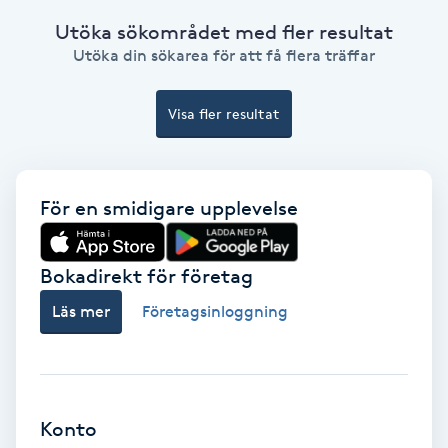
Ansiktsbehandling djuprengörande
Utöka sökområdet med fler resultat
B
Utöka din sökarea för att få flera träffar
Babylights
Visa fler resultat
Balayage
För en smidigare upplevelse
Bambumassage
Barber
Bokadirekt för företag
Läs mer
Företagsinloggning
Barnklippning
BIAB
Konto
Blowout