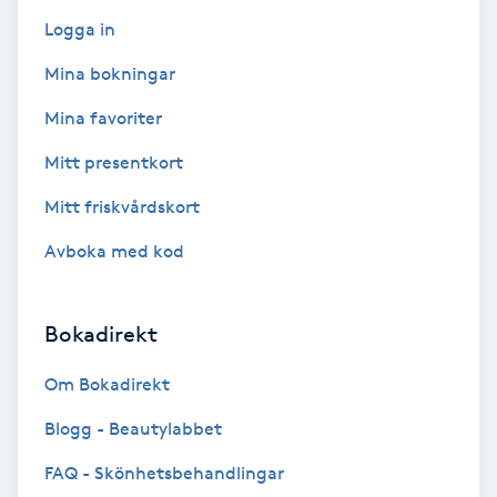
Logga in
Bottenfärg
Mina bokningar
Brynformning
Mina favoriter
Mitt presentkort
Brynfärgning
Mitt friskvårdskort
Brynplockning
Avboka med kod
Bröllopsuppsättning
Bokadirekt
C
Om Bokadirekt
Celluliter
Blogg - Beautylabbet
Coachning
FAQ - Skönhetsbehandlingar