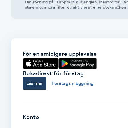
Din sökning på "Kiropraktik Triangeln, Malmö" gav ing
Alternativmedicin
stavning, ändra filter du aktivierat eller utöka söko
Andningsmassage
Ansiktslyft utan kirurgi
För en smidigare upplevelse
Aromamassage
Ashtanga Yoga
Bokadirekt för företag
Läs mer
Företagsinloggning
Ayurveda
Ayurvedisk Massage
Konto
Ansiktsbehandling djuprengörande
B