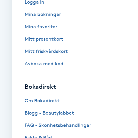
Logga in
Babylights
Mina bokningar
Mina favoriter
Balayage
Mitt presentkort
Bambumassage
Mitt friskvårdskort
Avboka med kod
Barber
Barnklippning
Bokadirekt
BIAB
Om Bokadirekt
Blogg - Beautylabbet
Blowout
FAQ - Skönhetsbehandlingar
Bottenfärg
Fakta & Råd