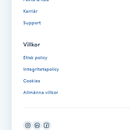
Karriär
Brynformning
Support
Brynfärgning
Villkor
Brynplockning
Etisk policy
Bröllopsuppsättning
Integritetspolicy
C
Cookies
Celluliter
Allmänna villkor
Coachning
Color correction