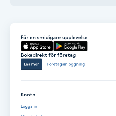
Alternativmedicin
Andningsmassage
Ansiktslyft utan kirurgi
För en smidigare upplevelse
Aromamassage
Bokadirekt för företag
Ashtanga Yoga
Läs mer
Företagsinloggning
Ayurveda
Ayurvedisk Massage
Konto
Logga in
Ansiktsbehandling djuprengörande
B