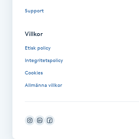
Support
Brynformning
Brynfärgning
Villkor
Etisk policy
Brynplockning
Integritetspolicy
Bröllopsuppsättning
Cookies
C
Allmänna villkor
Celluliter
Coachning
Color correction