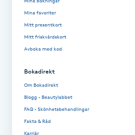
Mina bokningar
Mina favoriter
Babylights
Mitt presentkort
Balayage
Mitt friskvårdskort
Bambumassage
Avboka med kod
Barber
Bokadirekt
Barnklippning
Om Bokadirekt
Blogg - Beautylabbet
BIAB
FAQ - Skönhetsbehandlingar
Blowout
Fakta & Råd
Bottenfärg
Karriär