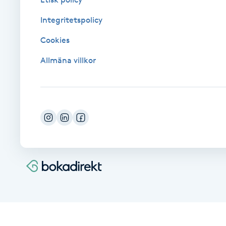
Fransk manikyr
Integritetspolicy
Cookies
Fransrengöring
Allmäna villkor
Frekvensterapi
Friskvård
Friskvårdsmassage
Frisör
Funktionsanalys
Färgning