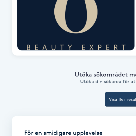
Cryoterapi
D
Damklippning
Dermapen
Diamantslipning
E
Utöka sökområdet med
Utöka din sökarea för att
Enzympeeling
Visa fler resu
Extensions
Extensions borttagning
För en smidigare upplevelse