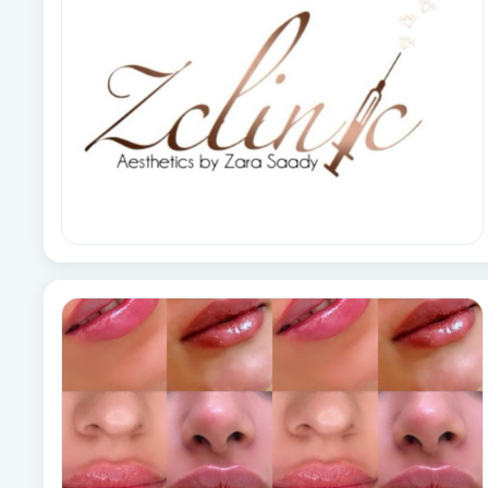
Alternativmedicin
Andningsmassage
Ansiktslyft utan kirurgi
Aromamassage
Ashtanga Yoga
Ayurveda
Ayurvedisk Massage
Ansiktsbehandling djuprengörande
B