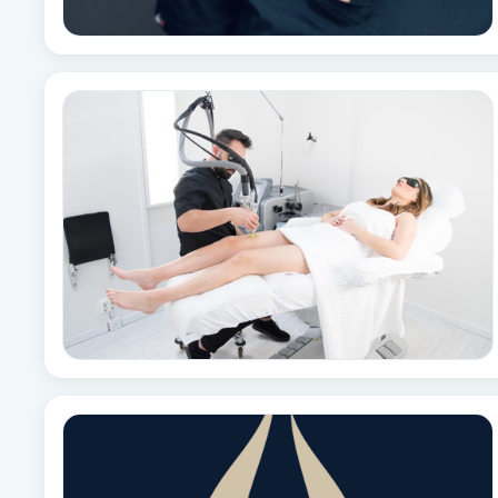
Brynformning
Brynfärgning
Brynplockning
Bröllopsuppsättning
C
Celluliter
Coachning
Color correction