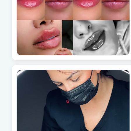
Babylights
Balayage
Bambumassage
Barber
Barnklippning
BIAB
Blowout
Bottenfärg