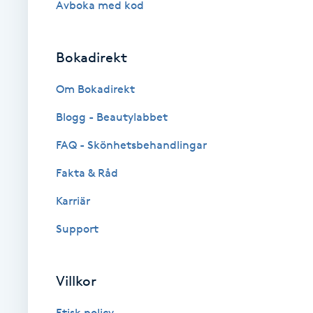
Avboka med kod
Fotsvamp
Bokadirekt
Fotvård
Om Bokadirekt
Fransar
Blogg - Beautylabbet
Fransborttagning
FAQ - Skönhetsbehandlingar
Fakta & Råd
Fransfärgning
Karriär
Fransförlängning
Support
Fransförlängning Megavolym
Villkor
Fransförlängning Volym
Etisk policy