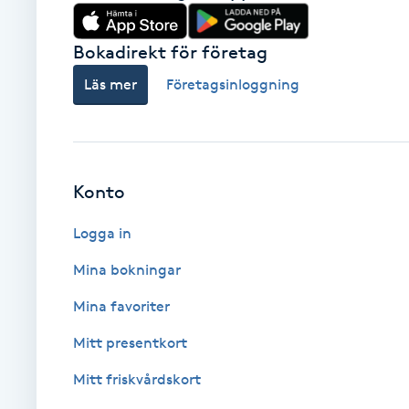
Eyeliner-tatuering
F
Bokadirekt för företag
Face framing
Läs mer
Företagsinloggning
Faceliftmassage
Fet hårbotten
Konto
Fettreducering
Logga in
Mina bokningar
Fibromassage
Mina favoriter
Fillers
Mitt presentkort
Mitt friskvårdskort
Fotmassage