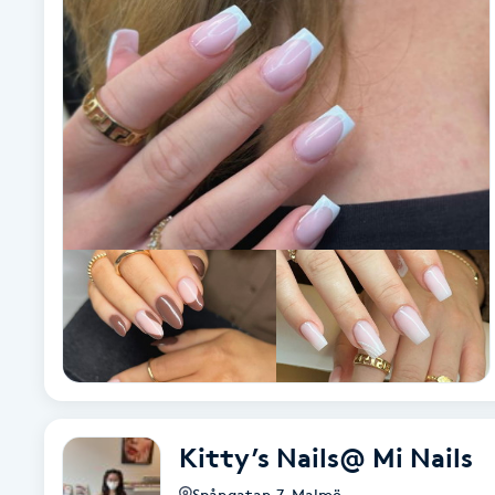
Alternativmedicin
Andningsmassage
Ansiktslyft utan kirurgi
Aromamassage
Ashtanga Yoga
Ayurveda
Ayurvedisk Massage
Kitty’s Nails@ Mi Nails
Ansiktsbehandling djuprengörande
B
Spångatan 7
,
Malmö