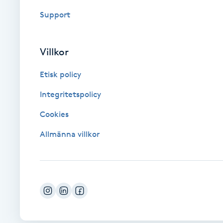
Fransk manikyr
Support
Fransrengöring
Villkor
Frekvensterapi
Etisk policy
Integritetspolicy
Friskvård
Cookies
Friskvårdsmassage
Allmänna villkor
Frisör
Funktionsanalys
Färgning