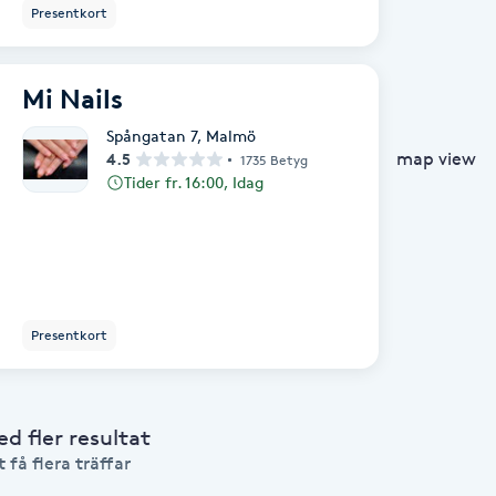
Presentkort
Mi Nails
Spångatan 7
,
Malmö
map view
4.5
1735 Betyg
Tider fr. 16:00, Idag
Presentkort
 fler resultat
 få flera träffar