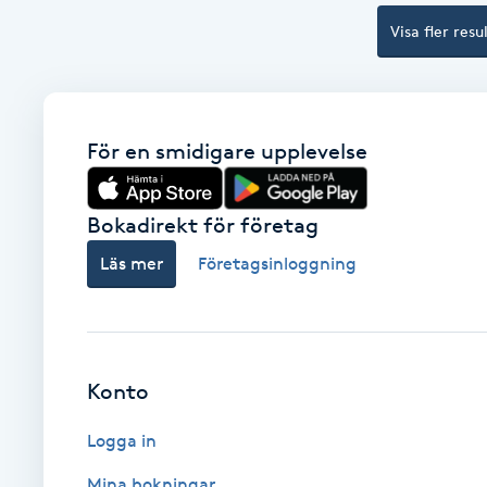
Eyeliner-tatuering
Visa fler resu
F
Face framing
För en smidigare upplevelse
Faceliftmassage
Fet hårbotten
Bokadirekt för företag
Läs mer
Företagsinloggning
Fettreducering
Fibromassage
Konto
Fillers
Logga in
Fotmassage
Mina bokningar