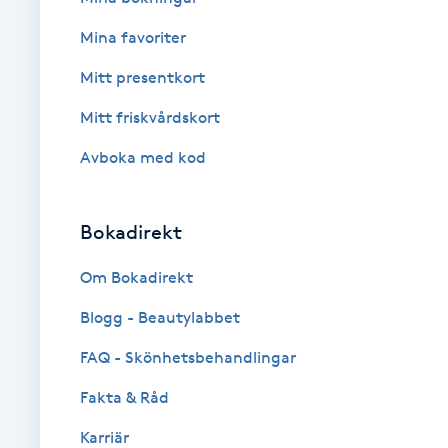
Fotsvamp
Mina favoriter
Mitt presentkort
Fotvård
Mitt friskvårdskort
Fransar
Avboka med kod
Fransborttagning
Bokadirekt
Fransfärgning
Om Bokadirekt
Fransförlängning
Blogg - Beautylabbet
FAQ - Skönhetsbehandlingar
Fransförlängning Megavolym
Fakta & Råd
Fransförlängning Volym
Karriär