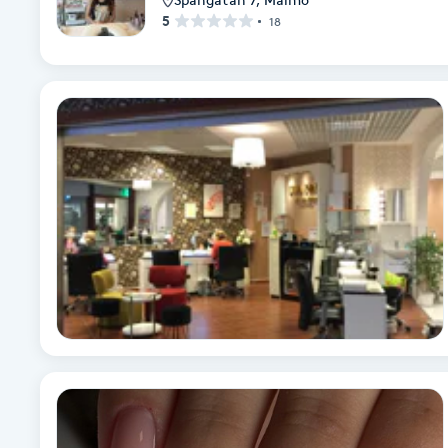
5
18
Babylights
Balayage
Bambumassage
Barber
Barnklippning
BIAB
Blowout
Bottenfärg