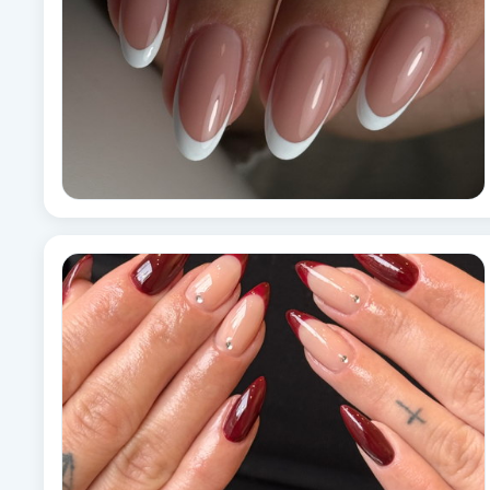
Brynformning
Brynfärgning
Brynplockning
Bröllopsuppsättning
C
Celluliter
Coachning
Color correction