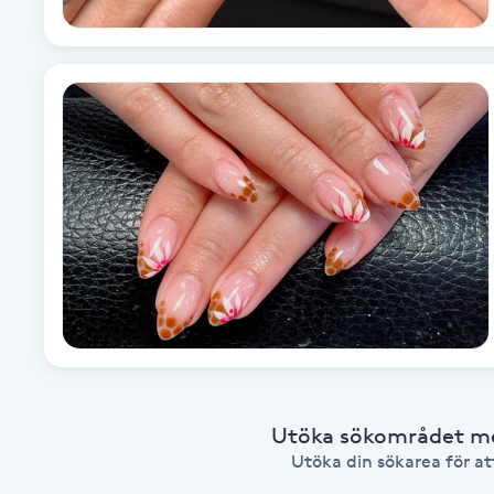
Cryoterapi
D
Damklippning
Dermapen
Diamantslipning
E
Enzympeeling
Extensions
Utöka sökområdet med
Extensions borttagning
Utöka din sökarea för att