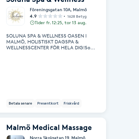
Föreningsgatan 10A
,
Malmö
4.9
1628 Betyg
Tider fr. 12:25, tor 13 aug.
SOLUNA SPA & WELLNESS OASEN I
MALMÖ, HOLISTISKT DAGSPA &
WELLNESSCENTER FÖR HELA DIG!So...
Betala senare
Presentkort
Friskvård
Malmö Medical Massage
Norra Skolgatan 19
,
Malmö