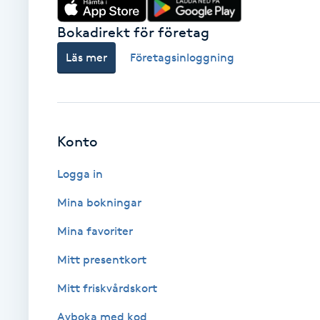
Cryoterapi
Bokadirekt för företag
D
Läs mer
Företagsinloggning
Damklippning
Dermapen
Konto
Diamantslipning
E
Logga in
Enzympeeling
Mina bokningar
Mina favoriter
Extensions
Mitt presentkort
Extensions borttagning
Mitt friskvårdskort
Avboka med kod