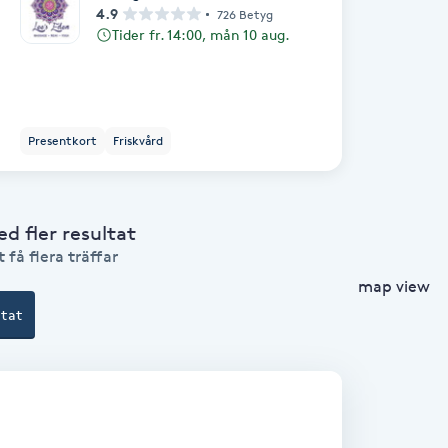
4.9
726 Betyg
Tider fr. 14:00, mån 10 aug.
Presentkort
Friskvård
 fler resultat
 få flera träffar
map view
ltat