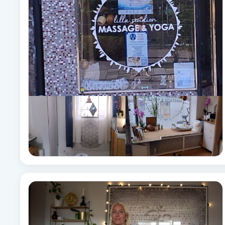
Babylights
Balayage
Bambumassage
Barber
Barnklippning
BIAB
Blowout
Bottenfärg