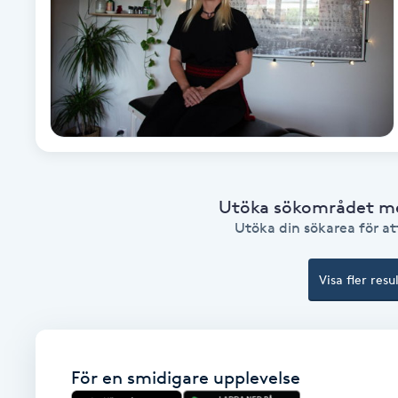
Brynformning
Brynfärgning
Brynplockning
Bröllopsuppsättning
Utöka sökområdet med
C
Utöka din sökarea för att
Celluliter
Visa fler resu
Coachning
Color correction
För en smidigare upplevelse