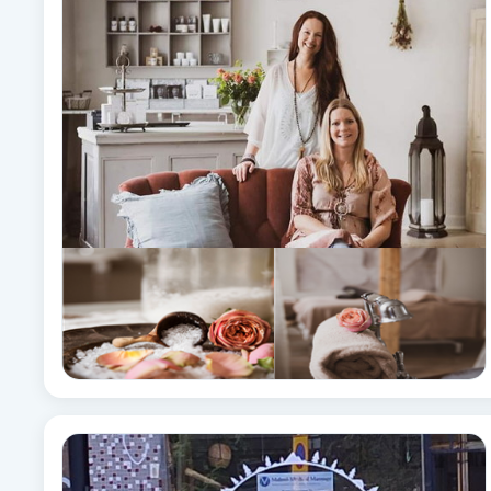
Alternativmedicin
Andningsmassage
Ansiktslyft utan kirurgi
Aromamassage
Ashtanga Yoga
Ayurveda
Ayurvedisk Massage
Ansiktsbehandling djuprengörande
B