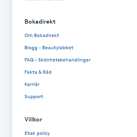
Eyeliner-tatuering
F
Bokadirekt
Face framing
Om Bokadirekt
Faceliftmassage
Blogg - Beautylabbet
Fet hårbotten
FAQ - Skönhetsbehandlingar
Fakta & Råd
Fettreducering
Karriär
Fibromassage
Support
Fillers
Villkor
Fotmassage
Etisk policy