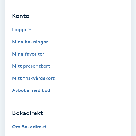
Ansiktsbehandling djuprengörande
Konto
B
Logga in
Babylights
Mina bokningar
Balayage
Mina favoriter
Bambumassage
Mitt presentkort
Mitt friskvårdskort
Barber
Avboka med kod
Barnklippning
Bokadirekt
BIAB
Om Bokadirekt
Blowout