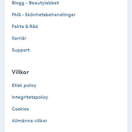
Blogg - Beautylabbet
Bottenfärg
FAQ - Skönhetsbehandlingar
Fakta & Råd
Brynformning
Karriär
Brynfärgning
Support
Brynplockning
Villkor
Bröllopsuppsättning
Etisk policy
C
Integritetspolicy
Celluliter
Cookies
Coachning
Allmänna villkor