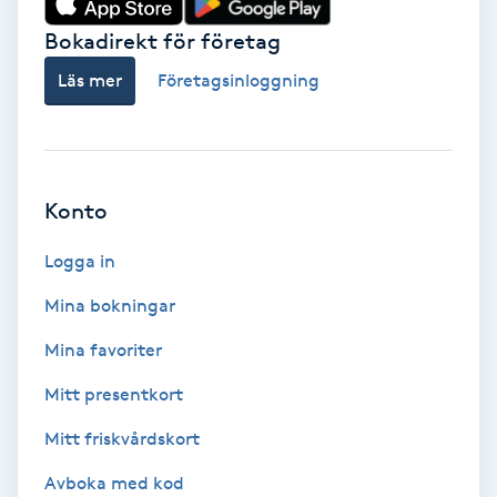
Bokadirekt för företag
Babylights
Läs mer
Företagsinloggning
Balayage
Bambumassage
Konto
Barber
Logga in
Barnklippning
Mina bokningar
BIAB
Mina favoriter
Mitt presentkort
Blowout
Mitt friskvårdskort
Bottenfärg
Avboka med kod