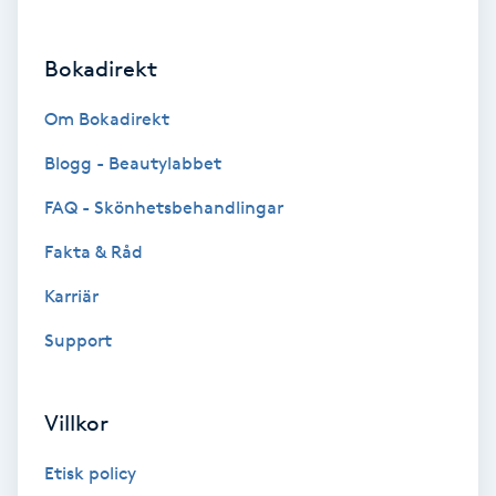
Brynformning
Bokadirekt
Brynfärgning
Om Bokadirekt
Brynplockning
Blogg - Beautylabbet
FAQ - Skönhetsbehandlingar
Bröllopsuppsättning
Fakta & Råd
C
Karriär
Celluliter
Support
Coachning
Villkor
Color correction
Etisk policy