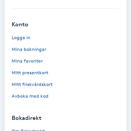
Babylights
Konto
Balayage
Logga in
Bambumassage
Mina bokningar
Barber
Mina favoriter
Mitt presentkort
Barnklippning
Mitt friskvårdskort
BIAB
Avboka med kod
Blowout
Bokadirekt
Bottenfärg