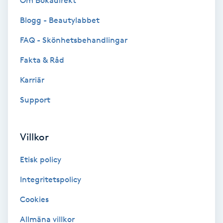
Om Bokadirekt
Brynformning
Blogg - Beautylabbet
FAQ - Skönhetsbehandlingar
Brynfärgning
Fakta & Råd
Brynplockning
Karriär
Support
Bröllopsuppsättning
C
Villkor
Celluliter
Etisk policy
Coachning
Integritetspolicy
Color correction
Cookies
Allmäna villkor