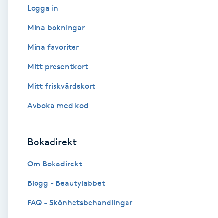
Logga in
Babylights
Mina bokningar
Mina favoriter
Balayage
Mitt presentkort
Bambumassage
Mitt friskvårdskort
Barber
Avboka med kod
Barnklippning
Bokadirekt
BIAB
Om Bokadirekt
Blogg - Beautylabbet
Blowout
FAQ - Skönhetsbehandlingar
Bottenfärg