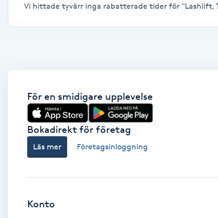
Vi hittade tyvärr inga rabatterade tider för "Lashlift, 
Alternativmedicin
Andningsmassage
Ansiktslyft utan kirurgi
Aromamassage
För en smidigare upplevelse
Ashtanga Yoga
Bokadirekt för företag
Ayurveda
Läs mer
Företagsinloggning
Ayurvedisk Massage
Ansiktsbehandling djuprengörande
Konto
B