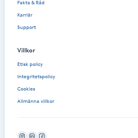
Fakta & Råd
Brynformning
Karriär
Support
Brynfärgning
Brynplockning
Villkor
Etisk policy
Bröllopsuppsättning
C
Integritetspolicy
Cookies
Celluliter
Allmänna villkor
Coachning
Color correction