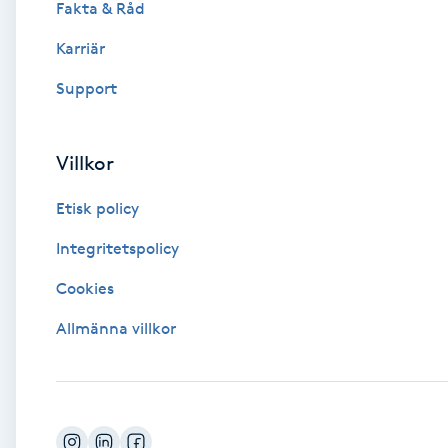
Fakta & Råd
Brynformning
Karriär
Support
Brynfärgning
Brynplockning
Villkor
Etisk policy
Bröllopsuppsättning
C
Integritetspolicy
Cookies
Celluliter
Allmänna villkor
Coachning
Color correction