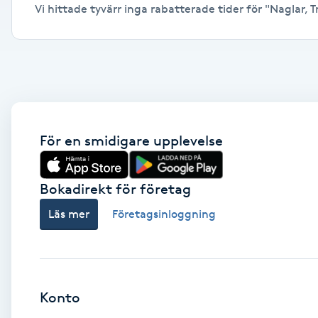
Vi hittade tyvärr inga rabatterade tider för "Naglar, Tr
Alternativmedicin
Andningsmassage
Ansiktslyft utan kirurgi
Aromamassage
För en smidigare upplevelse
Ashtanga Yoga
Bokadirekt för företag
Ayurveda
Läs mer
Företagsinloggning
Ayurvedisk Massage
Ansiktsbehandling djuprengörande
Konto
B