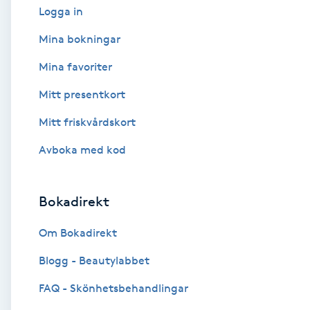
Logga in
Babylights
Mina bokningar
Mina favoriter
Balayage
Mitt presentkort
Bambumassage
Mitt friskvårdskort
Barber
Avboka med kod
Barnklippning
Bokadirekt
BIAB
Om Bokadirekt
Blogg - Beautylabbet
Blowout
FAQ - Skönhetsbehandlingar
Bottenfärg