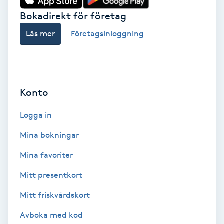
Bokadirekt för företag
Babylights
Läs mer
Företagsinloggning
Balayage
Bambumassage
Konto
Barber
Logga in
Barnklippning
Mina bokningar
Mina favoriter
BIAB
Mitt presentkort
Blowout
Mitt friskvårdskort
Bottenfärg
Avboka med kod