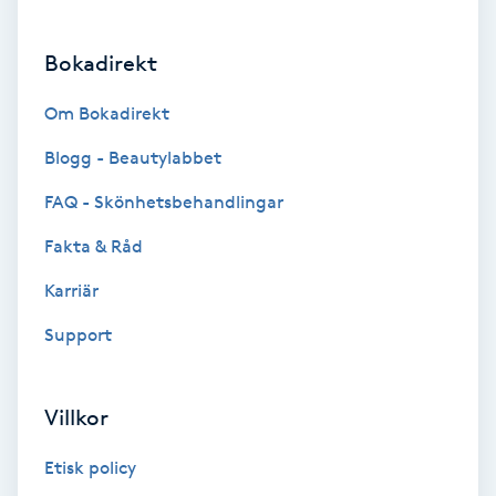
Brynformning
Bokadirekt
Brynfärgning
Om Bokadirekt
Blogg - Beautylabbet
Brynplockning
FAQ - Skönhetsbehandlingar
Bröllopsuppsättning
Fakta & Råd
C
Karriär
Celluliter
Support
Coachning
Villkor
Color correction
Etisk policy