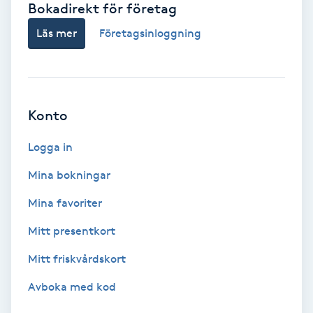
Bokadirekt för företag
Babylights
Läs mer
Företagsinloggning
Balayage
Bambumassage
Konto
Barber
Logga in
Mina bokningar
Barnklippning
Mina favoriter
BIAB
Mitt presentkort
Mitt friskvårdskort
Blowout
Avboka med kod
Bottenfärg