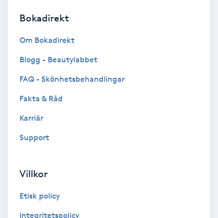
Bokadirekt
Brynformning
Om Bokadirekt
Brynfärgning
Blogg - Beautylabbet
Brynplockning
FAQ - Skönhetsbehandlingar
Fakta & Råd
Bröllopsuppsättning
C
Karriär
Support
Celluliter
Coachning
Villkor
Color correction
Etisk policy
Integritetspolicy