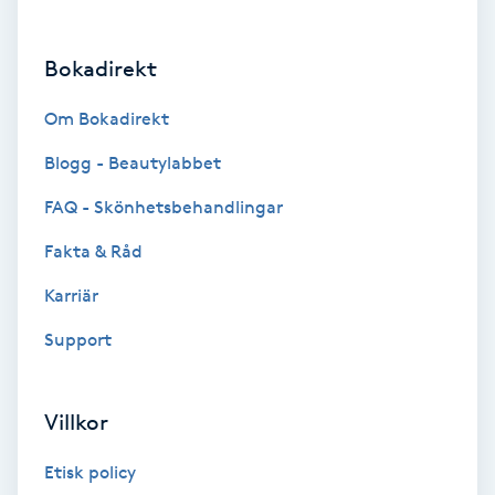
Brynformning
Bokadirekt
Brynfärgning
Om Bokadirekt
Brynplockning
Blogg - Beautylabbet
FAQ - Skönhetsbehandlingar
Bröllopsuppsättning
Fakta & Råd
C
Karriär
Celluliter
Support
Coachning
Villkor
Color correction
Etisk policy