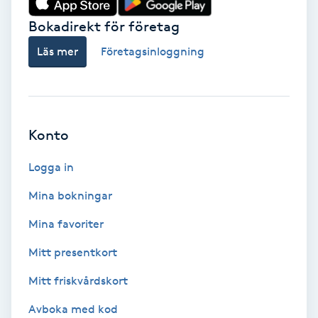
Bokadirekt för företag
Babylights
Läs mer
Företagsinloggning
Balayage
Bambumassage
Konto
Barber
Logga in
Barnklippning
Mina bokningar
BIAB
Mina favoriter
Mitt presentkort
Blowout
Mitt friskvårdskort
Bottenfärg
Avboka med kod