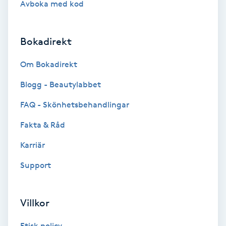
Avboka med kod
Brynformning
Bokadirekt
Brynfärgning
Om Bokadirekt
Brynplockning
Blogg - Beautylabbet
Bröllopsuppsättning
FAQ - Skönhetsbehandlingar
C
Fakta & Råd
Celluliter
Karriär
Support
Coachning
Color correction
Villkor
Etisk policy