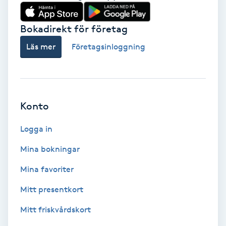
Babylights
Bokadirekt för företag
Balayage
Läs mer
Företagsinloggning
Bambumassage
Barber
Konto
Logga in
Barnklippning
Mina bokningar
BIAB
Mina favoriter
Blowout
Mitt presentkort
Mitt friskvårdskort
Bottenfärg