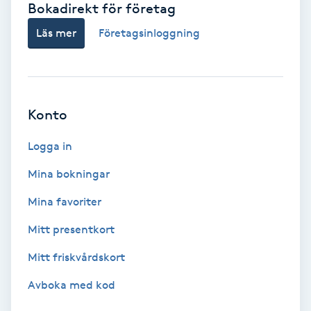
Bokadirekt för företag
Babylights
Läs mer
Företagsinloggning
Balayage
Bambumassage
Konto
Barber
Logga in
Mina bokningar
Barnklippning
Mina favoriter
BIAB
Mitt presentkort
Mitt friskvårdskort
Blowout
Avboka med kod
Bottenfärg