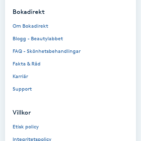
Bokadirekt
Brynformning
Om Bokadirekt
Brynfärgning
Blogg - Beautylabbet
Brynplockning
FAQ - Skönhetsbehandlingar
Fakta & Råd
Bröllopsuppsättning
C
Karriär
Support
Celluliter
Coachning
Villkor
Color correction
Etisk policy
Integritetspolicy