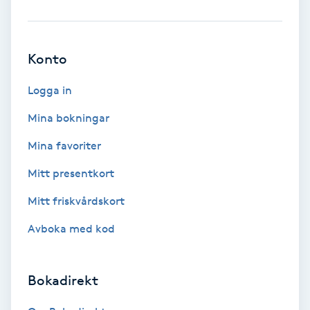
Brynformning
Konto
Brynfärgning
Logga in
Brynplockning
Mina bokningar
Bröllopsuppsättning
Mina favoriter
C
Mitt presentkort
Celluliter
Mitt friskvårdskort
Avboka med kod
Coachning
Color correction
Bokadirekt