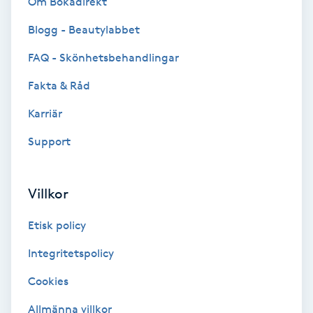
Om Bokadirekt
Cryoterapi
D
Blogg - Beautylabbet
FAQ - Skönhetsbehandlingar
Damklippning
Fakta & Råd
Dermapen
Karriär
Diamantslipning
Support
E
Villkor
Enzympeeling
Etisk policy
Extensions
Integritetspolicy
Extensions borttagning
Cookies
Allmänna villkor
Eyeliner-tatuering