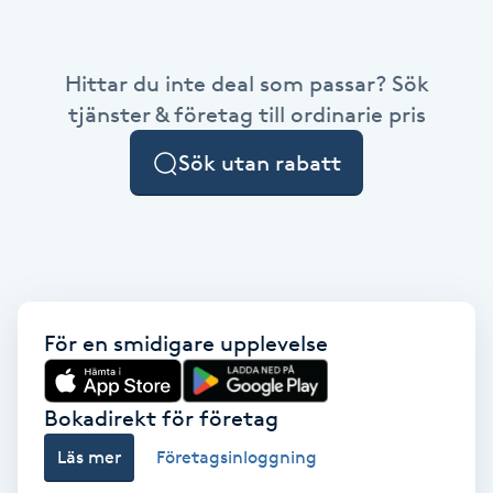
Babylights
Hittar du inte deal som passar? Sök
Balayage
tjänster & företag till ordinarie pris
Sök utan rabatt
Bambumassage
Barber
Barnklippning
För en smidigare upplevelse
BIAB
Blowout
Bokadirekt för företag
Läs mer
Företagsinloggning
Bottenfärg