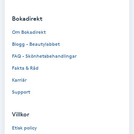
Brynformning
Bokadirekt
Brynfärgning
Om Bokadirekt
Brynplockning
Blogg - Beautylabbet
FAQ - Skönhetsbehandlingar
Bröllopsuppsättning
Fakta & Råd
C
Karriär
Celluliter
Support
Coachning
Villkor
Color correction
Etisk policy