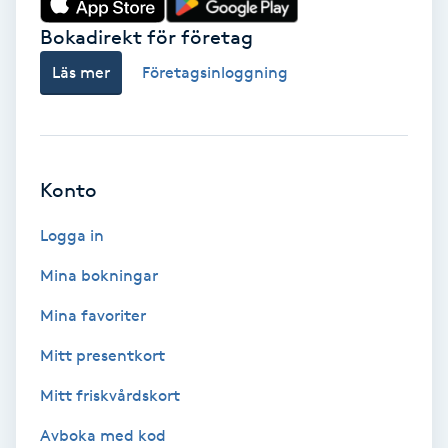
Bokadirekt för företag
Babylights
Läs mer
Företagsinloggning
Balayage
Bambumassage
Konto
Barber
Logga in
Barnklippning
Mina bokningar
BIAB
Mina favoriter
Mitt presentkort
Blowout
Mitt friskvårdskort
Bottenfärg
Avboka med kod