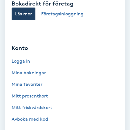
Bokadirekt för företag
Babylights
Läs mer
Företagsinloggning
Balayage
Bambumassage
Konto
Barber
Logga in
Mina bokningar
Barnklippning
Mina favoriter
BIAB
Mitt presentkort
Mitt friskvårdskort
Blowout
Avboka med kod
Bottenfärg