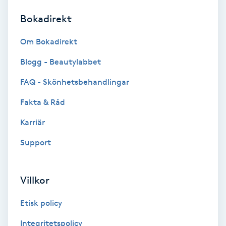
Bokadirekt
Brynformning
Om Bokadirekt
Brynfärgning
Blogg - Beautylabbet
Brynplockning
FAQ - Skönhetsbehandlingar
Fakta & Råd
Bröllopsuppsättning
C
Karriär
Support
Celluliter
Coachning
Villkor
Color correction
Etisk policy
Integritetspolicy