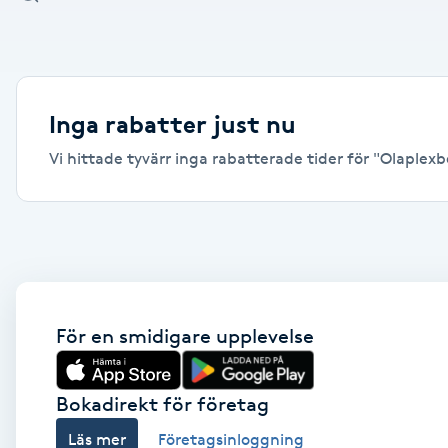
Alternativmedicin
Andningsmassage
Inga rabatter just nu
Ansiktslyft utan kirurgi
Vi hittade tyvärr inga rabatterade tider för "Olaplexbe
Aromamassage
Ashtanga Yoga
Ayurveda
För en smidigare upplevelse
Ayurvedisk Massage
Bokadirekt för företag
Ansiktsbehandling djuprengörande
Läs mer
Företagsinloggning
B