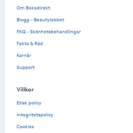
Om Bokadirekt
Brynformning
Blogg - Beautylabbet
Brynfärgning
FAQ - Skönhetsbehandlingar
Fakta & Råd
Brynplockning
Karriär
Bröllopsuppsättning
Support
C
Celluliter
Villkor
Etisk policy
Coachning
Integritetspolicy
Color correction
Cookies