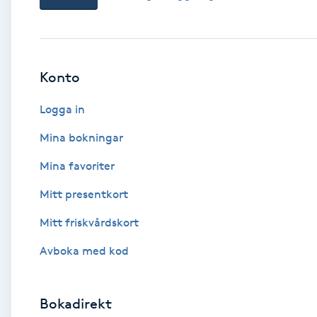
Babylights
Balayage
Konto
Logga in
Bambumassage
Mina bokningar
Barber
Mina favoriter
Barnklippning
Mitt presentkort
Mitt friskvårdskort
BIAB
Avboka med kod
Blowout
Bokadirekt
Bottenfärg