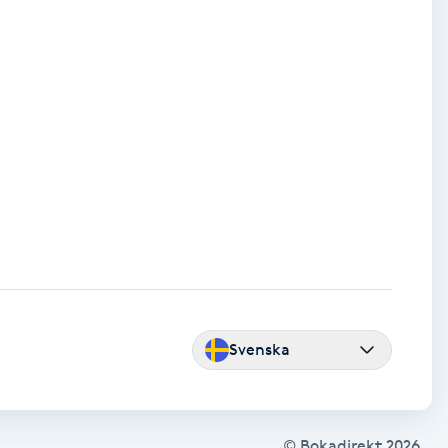
Svenska
© Bokadirekt
2026