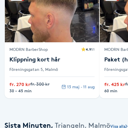
Alternativmedicin
Andningsmassage
Ansiktslyft utan kirurgi
MODRN BarberShop
MODRN Bar
4.9
51
Aromamassage
Klippning kort hår
Paket (
Ashtanga Yoga
Föreningsgatan 5, Malmö
Föreningsga
fr. 270 kr
fr. 300 kr
fr. 425 kr
f
Ayurveda
13 maj - 11 aug
30 - 45 min
60 min
Ayurvedisk Massage
Ansiktsbehandling djuprengörande
Sista Minuten
,
Triangeln, Malmö
Visa alla
B