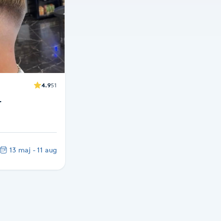
4.9
51
r
13 maj - 11 aug