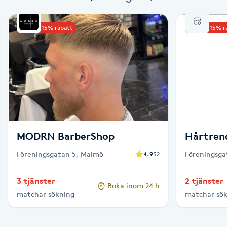
Babylights
Upp till 15% rabatt
Upp till 15% 
Balayage
Bambumassage
Barber
MODRN BarberShop
Hårtren
Barnklippning
Föreningsgatan 5, Malmö
Föreningsga
4.9
52
BIAB
3 tjänster
2 tjänster
Boka inom 24 h
Blowout
matchar sökning
matchar sö
Bottenfärg