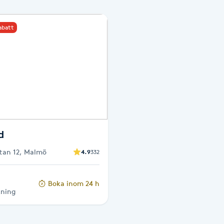
rabatt
d
tan 12, Malmö
4.9
332
Boka inom 24 h
kning