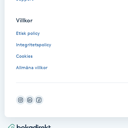
Eyeliner-tatuering
F
Villkor
Face framing
Etisk policy
Faceliftmassage
Integritetspolicy
Fet hårbotten
Cookies
Allmäna villkor
Fettreducering
Fibromassage
Fillers
Fotmassage