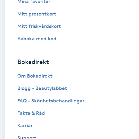
Mina favoriter
Cryoterapi
D
Mitt presentkort
Mitt friskvårdskort
Damklippning
Avboka med kod
Dermapen
Bokadirekt
Diamantslipning
E
Om Bokadirekt
Enzympeeling
Blogg - Beautylabbet
FAQ - Skönhetsbehandlingar
Extensions
Fakta & Råd
Extensions borttagning
Karriär
Support