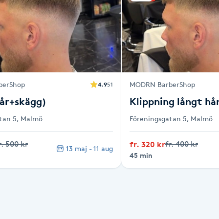
berShop
MODRN BarberShop
4.9
51
hår+skägg)
Klippning långt hå
tan 5, Malmö
Föreningsgatan 5, Malmö
r. 500 kr
fr. 320 kr
fr. 400 kr
13 maj - 11 aug
45 min