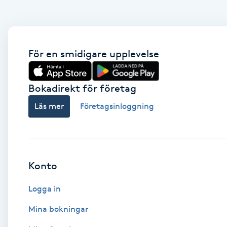
Brynformning
Brynfärgning
För en smidigare upplevelse
Brynplockning
Bokadirekt för företag
Läs mer
Företagsinloggning
Bröllopsuppsättning
C
Celluliter
Konto
Coachning
Logga in
Color correction
Mina bokningar