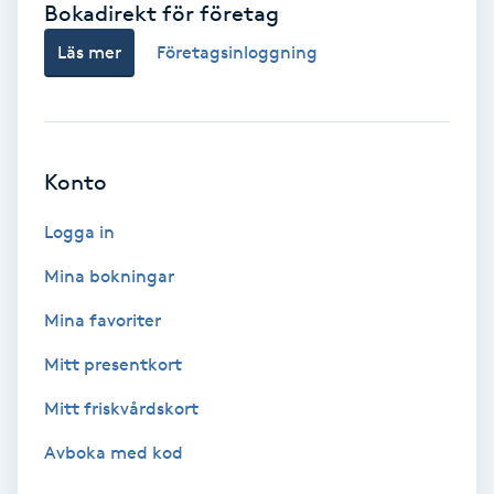
Bokadirekt för företag
Babylights
Läs mer
Företagsinloggning
Balayage
Bambumassage
Konto
Barber
Logga in
Mina bokningar
Barnklippning
Mina favoriter
BIAB
Mitt presentkort
Mitt friskvårdskort
Blowout
Avboka med kod
Bottenfärg