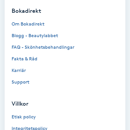
Bokadirekt
Brynformning
Om Bokadirekt
Brynfärgning
Blogg - Beautylabbet
Brynplockning
FAQ - Skönhetsbehandlingar
Fakta & Råd
Bröllopsuppsättning
C
Karriär
Support
Celluliter
Coachning
Villkor
Color correction
Etisk policy
Integritetspolicy