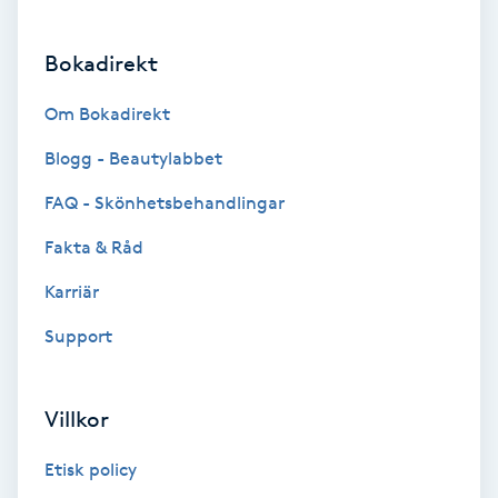
Brynformning
Bokadirekt
Brynfärgning
Om Bokadirekt
Blogg - Beautylabbet
Brynplockning
FAQ - Skönhetsbehandlingar
Bröllopsuppsättning
Fakta & Råd
C
Karriär
Celluliter
Support
Coachning
Villkor
Color correction
Etisk policy