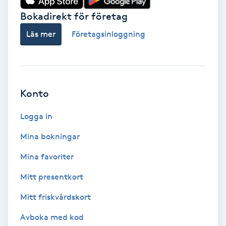
Bokadirekt för företag
Babylights
Läs mer
Företagsinloggning
Balayage
Bambumassage
Konto
Barber
Logga in
Barnklippning
Mina bokningar
Mina favoriter
BIAB
Mitt presentkort
Blowout
Mitt friskvårdskort
Bottenfärg
Avboka med kod