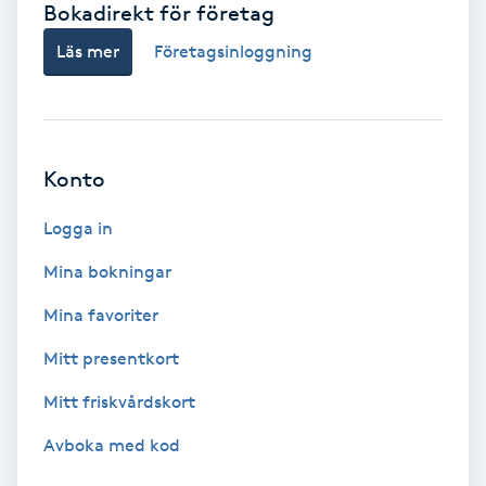
Bokadirekt för företag
Babylights
Läs mer
Företagsinloggning
Balayage
Bambumassage
Konto
Barber
Logga in
Mina bokningar
Barnklippning
Mina favoriter
BIAB
Mitt presentkort
Mitt friskvårdskort
Blowout
Avboka med kod
Bottenfärg