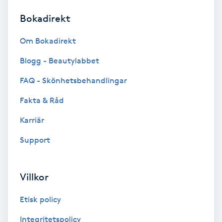
Bokadirekt
Brynformning
Om Bokadirekt
Brynfärgning
Blogg - Beautylabbet
Brynplockning
FAQ - Skönhetsbehandlingar
Fakta & Råd
Bröllopsuppsättning
C
Karriär
Support
Celluliter
Coachning
Villkor
Color correction
Etisk policy
Integritetspolicy