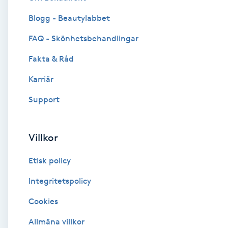
Blogg - Beautylabbet
Brynformning
FAQ - Skönhetsbehandlingar
Brynfärgning
Fakta & Råd
Brynplockning
Karriär
Support
Bröllopsuppsättning
C
Villkor
Celluliter
Etisk policy
Coachning
Integritetspolicy
Cookies
Color correction
Allmäna villkor