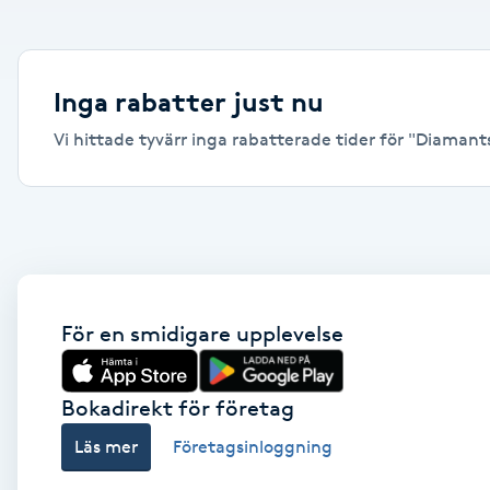
Alternativmedicin
Andningsmassage
Inga rabatter just nu
Vi hittade tyvärr inga rabatterade tider för "Diamantsl
Ansiktslyft utan kirurgi
Aromamassage
Ashtanga Yoga
Ayurveda
För en smidigare upplevelse
Ayurvedisk Massage
Bokadirekt för företag
Läs mer
Företagsinloggning
Ansiktsbehandling djuprengörande
B