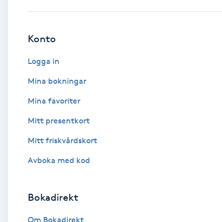
Babylights
Konto
Balayage
Logga in
Bambumassage
Mina bokningar
Mina favoriter
Barber
Mitt presentkort
Barnklippning
Mitt friskvårdskort
BIAB
Avboka med kod
Blowout
Bokadirekt
Bottenfärg
Om Bokadirekt